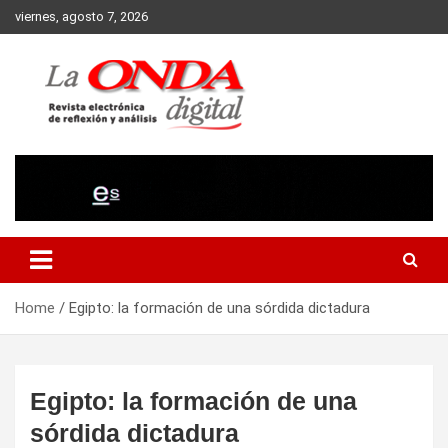
Skip
viernes, agosto 7, 2026
to
content
Revista electronica de reflexion y analisis
Home
Egipto: la formación de una sórdida dictadura
Egipto: la formación de una
sórdida dictadura