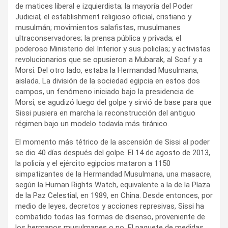
de matices liberal e izquierdista; la mayoría del Poder
Judicial; el establishment religioso oficial, cristiano y
musulmán; movimientos salafistas, musulmanes
ultraconservadores; la prensa pública y privada; el
poderoso Ministerio del Interior y sus policías; y activistas
revolucionarios que se opusieron a Mubarak, al Scaf y a
Morsi. Del otro lado, estaba la Hermandad Musulmana,
aislada. La división de la sociedad egipcia en estos dos
campos, un fenómeno iniciado bajo la presidencia de
Morsi, se agudizó luego del golpe y sirvió de base para que
Sissi pusiera en marcha la reconstrucción del antiguo
régimen bajo un modelo todavía más tiránico.
El momento más tétrico de la ascensión de Sissi al poder
se dio 40 días después del golpe. El 14 de agosto de 2013,
la policía y el ejército egipcios mataron a 1150
simpatizantes de la Hermandad Musulmana, una masacre,
según la Human Rights Watch, equivalente a la de la Plaza
de la Paz Celestial, en 1989, en China. Desde entonces, por
medio de leyes, decretos y acciones represivas, Sissi ha
combatido todas las formas de disenso, proveniente de
los hermanos musulmanes o no. El paquete de medidas