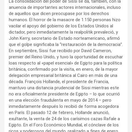
La consolidación del poder de Sissi se da, también, con la
anuencia de importantes actores internacionales, incluso
de aquellos que dicen preocupase por los derechos
humanos. El horror de la masacre de 1.150 personas hizo
vacilar el apoyo del gobierno de los Estados Unidos al
dictador, pero inmediatamente la realpolitik prevaleció, y
John Kerry, secretario de Estado norteamericano, afirmó
que el golpe significaba la “restauración de la democracia”.
En septiembre, Sissi fue recibido por David Cameron,
premier del Reino Unido, y tuvo la oportunidad de escuchar
loas respecto al «papel esencial» de Egipto para la política
británica, confirmado por la visita, en enero, de la mayor
delegación empresarial británica al Cairo en más de una
década. François Hollande, el presidente de Francia,
mantuvo una distancia prudencial de Sissi mientras este
no era oficialmente presidente de Egipto – lo que ocurrió
en una elección fraudulenta en mayo de 2014 – pero
inmediatamente después lo recibió de forma acogedora
en París. El pasado 12 de febrero, Hollande anunció,
exultante, la venta de 24 de los carísimos cazas Rafale a
Egipto. En el Foro Económico Mundial, el cónclave de los
ricos y poderosos del mundo, realizado a fines de enero