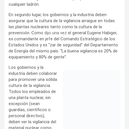
cualquier ladrón.
En segundo lugar, los gobiernos y la industria deben
asegurar que la cultura de la vigilancia arraigue en todas
las plantas nucleares tanto como la cultura de la
prevención. Como
dijo una vez
el general Eugene Habiger,
ex comandante en jefe del Comando Estratégico de los
Estados Unidos y ex “zar de seguridad” del Departamento
de Energía del mismo país: “La buena vigilancia es 20% de
equipamiento y 80% de gente”.
Los gobiernos y la
industria deben colaborar
para promover una sólida
cultura de la vigilancia. Todos los empleados de una planta
nuclear, sin excepción (sean guardias, científicos o
personal directivo), deben ver la vigilancia del material
nuclear como parte esencial de su trabajo.
En tercer lugar, los gobiernos deben revisar
periódicamente los sistemas de vigilancia de las centrales
nucleares. No basta que sus operadores aseguren que la