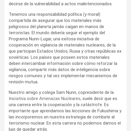
cooperación en vigilancia de materiales nucleares, de la
que participan Estados Unidos, Rusia y otras repúblicas ex
soviéticas. Los países que poseen estos materiales
deben intercambiar información sobre cómo reforzar la
vigilancia, compartir más datos de inteligencia sobre
riesgos comunes y tal vez implementar mecanismos de
revisión mutua.
Nuestro amigo y colega Sam Nunn, copresidente de la
Iniciativa sobre Amenazas Nucleares
, suele decir que es
una carrera entre la cooperación y la catástrofe. Es
importante que aprendamos las lecciones de Fukushima y
las incorporemos en nuestra estrategia de combate al
terrorismo nuclear. En esta carrera no podemos darnos el
lujo de quedar atrás.
Por Des Browne / Igor S. Ivanov
project-syndicate org
Traducción: Esteban Flamini
La ONDA digital Nº 712 (Síganos
en
Twitter
y
facebook
)