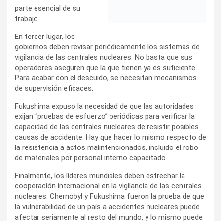
que tienen ya es suficiente. Para acabar con el descuido,
se necesitan mecanismos de supervisión eficaces.
Fukushima expuso la necesidad de que las autoridades
exijan “pruebas de esfuerzo” periódicas para verificar la
capacidad de las centrales nucleares de resistir posibles
causas de accidente. Hay que hacer lo mismo respecto de
la resistencia a actos malintencionados, incluido el robo
de materiales por personal interno capacitado.
Finalmente, los líderes mundiales deben estrechar la
cooperación internacional en la vigilancia de las centrales
nucleares. Chernobyl y Fukushima fueron la prueba de que
la vulnerabilidad de un país a accidentes nucleares puede
afectar seriamente al resto del mundo, y lo mismo puede
decirse de la vulnerabilidad a actos malintencionados.
Tenemos una responsabilidad política (y moral)
compartida de asegurar que los materiales más
peligrosos del planeta jamás caigan en manos de
terroristas. El mundo debería seguir el ejemplo del
Programa Nunn-Lugar, una exitosa iniciativa de