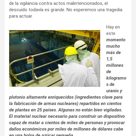
de la vigilancia contra actos malintencionados, el
descuido todavía es grande. No esperemos una tragedia
para actuar.
Hay en
este
momento
mucho
más de
1,5
millones
de
kilogramo
s de
uranio y
plutonio altamente enriquecidos (ingredientes clave para
la fabricación de armas nucleares) repartidos en cientos
de plantas en 25 países. Algunas no están bien vigiladas.
El material nuclear necesario para construir un dispositivo
capaz de matar a cientos de miles de personas y provocar
daños económicos por miles de millones de dólares cabe
en una bolsa de azúcar pequeña.