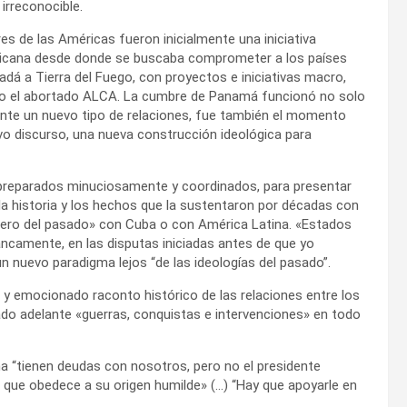
irreconocible.
s de las Américas fueron inicialmente una iniciativa
icana desde donde se buscaba comprometer a los países
dá a Tierra del Fuego, con proyectos e iniciativas macro,
lo el abortado ALCA. La cumbre de Panamá funcionó no solo
nte un nuevo tipo de relaciones, fue también el momento
vo discurso, una nueva construcción ideológica para
preparados minuciosamente y coordinados, para presentar
a historia y los hechos que la sustentaron por décadas con
ionero del pasado» con Cuba o con América Latina. «Estados
rancamente, en las disputas iniciadas antes de que yo
n nuevo paradigma lejos “de las ideologías del pasado”.
e y emocionado raconto histórico de las relaciones entre los
ado adelante «guerras, conquistas e intervenciones» en todo
a “tienen deudas con nosotros, pero no el presidente
que obedece a su origen humilde» (…) “Hay que apoyarle en