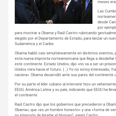
meses era 
Las Cumbre
norteamer
desde Cana
por ejemp
para mostrar a Obama y Raúl Castro rubricando gestualme
elegido por el Departamento de Estado, para lanzar un nue
Sudamérica y el Caribe.
Obama habló casi simultáneamente en distintos eventos, 
esta nueva impronta norteamericana que llega a desdeñar l
este continente. Estado Unidos, dijo «no va a ser un pris
Unidos mira hacia el futuro. (…) Yo no estoy interesado, f
naciera». Obama desarrolló ante sus pares del continente u
Por su parte el líder cubano al intervenir hizo un vehement
EEUU, América Latina y su país, indicando que EEUU ha llev
el continente.
Raúl Castro dijo que los gobiernos que precedieron a Obam
Obama», que «es un hombre honesto» y una «forma de ser 
su intención de liquidar el bloqueo”, exigió Castro.