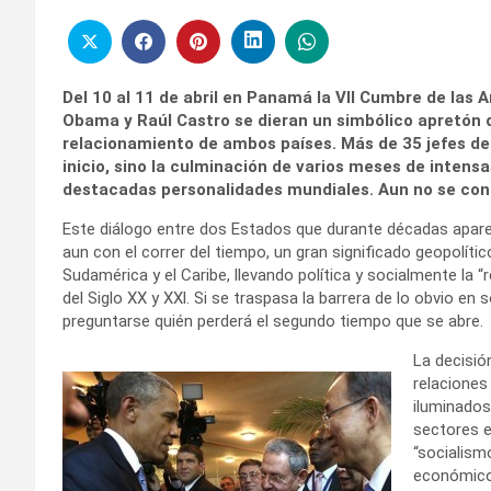
Del 10 al 11 de abril en Panamá la VII Cumbre de la
Obama y Raúl Castro se dieran un simbólico apretón 
relacionamiento de ambos países. Más de 35 jefes de 
inicio, sino la culminación de varios meses de inten
destacadas personalidades mundiales. Aun no se co
Este diálogo entre dos Estados que durante décadas apare
aun con el correr del tiempo, un gran significado geopolítico
Sudamérica y el Caribe, llevando política y socialmente la 
del Siglo XX y XXl. Si se traspasa la barrera de lo obvio en 
preguntarse quién perderá el segundo tiempo que se abre.
La decisió
relaciones 
iluminados
sectores e
“socialism
económico 