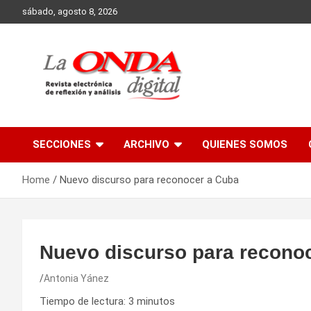
Skip
sábado, agosto 8, 2026
to
content
Revista electronica de reflexion y analisis
SECCIONES
ARCHIVO
QUIENES SOMOS
Home
Nuevo discurso para reconocer a Cuba
Nuevo discurso para recono
Antonia Yánez
Tiempo de lectura:
3
minutos