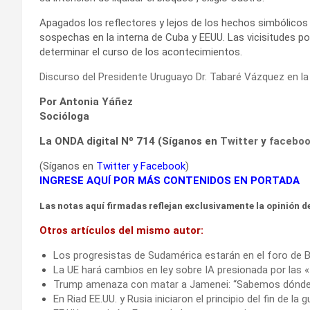
Apagados los reflectores y lejos de los hechos simbólicos 
sospechas en la interna de Cuba y EEUU. Las vicisitudes p
determinar el curso de los acontecimientos.
Discurso del Presidente Uruguayo Dr. Tabaré Vázquez en l
Por Antonia Yáñez
Socióloga
La ONDA digital Nº 714 (Síganos en
Twitter
y
facebo
(Síganos en
Twitter
y
Facebook
)
INGRESE AQUÍ POR MÁS CONTENIDOS EN PORTADA
Las notas aquí firmadas reflejan exclusivamente la opinión de
Otros artículos del mismo autor:
Los progresistas de Sudamérica estarán en el foro de B
La UE hará cambios en ley sobre IA presionada por las 
Trump amenaza con matar a Jamenei: “Sabemos dónde
En Riad EE.UU. y Rusia iniciaron el principio del fin de la 