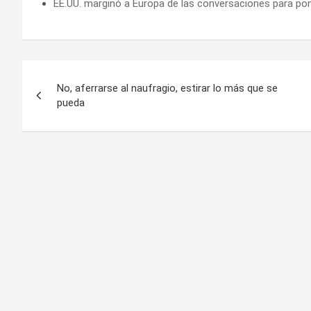
EE.UU. marginó a Europa de las conversaciones para pone
Navegación
No, aferrarse al naufragio, estirar lo más que se
de
pueda
entradas