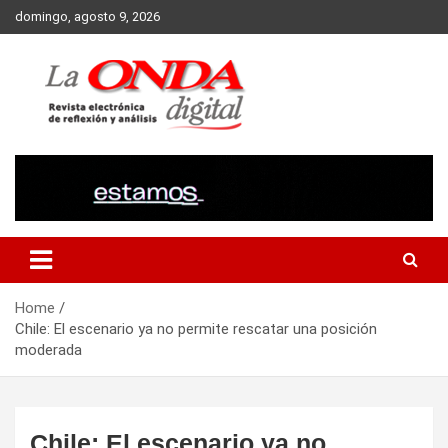
Skip
domingo, agosto 9, 2026
to
content
Revista electronica de reflexion y analisis
Home
Chile: El escenario ya no permite rescatar una posición
moderada
Chile: El escenario ya no