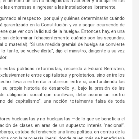
, el derecho de los no huelguistas a acceder y trabajar en los
e las empresas a ingresar a las instalaciones libremente.
preguntado al respecto por qué y quiénes determinarán cuándo
tá garantizado en la Constitución y va a seguir ocurriendo de
ene que ver con la licitud de la huelga». Entonces hay, en una
pero sin determinar fehacientemente cuándo son las segundas,
 o material). “Si una medida gremial de huelga se convierte
lo tanto, se vuelve ilícita”, dijo el ministro, dirigente a su vez
lor.
a estas políticas reformistas, recuerda a Eduard Bernstein,
xclusivamente entre capitalistas y proletarios, sino entre los
e hecho lleva a enfrentar a obreros entre sí, confundiendo las
 su propia historia de desarrollo y… bajo la presión de las
e obligación social que conllevan, debe asumir un rostro
o del capitalismo”, una noción totalmente falsa de toda
ores huelguistas y no huelguistas —de lo que se beneficia el
ción de clases en aras de un supuesto interés “nacional”.
mbargo, estaba defendiendo una línea política: en contra de la
gica con la burguesía liberal, donde quien más se beneficiaría