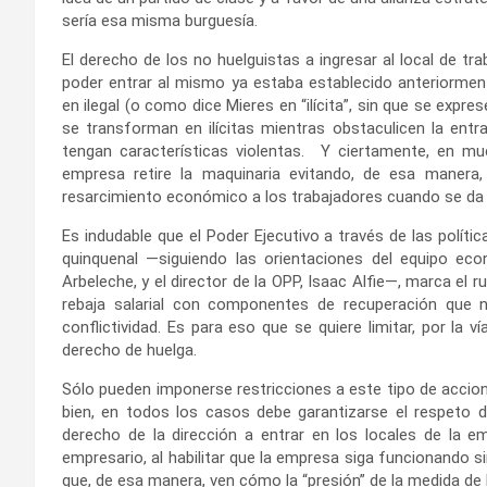
sería esa misma burguesía.
El derecho de los no huelguistas a ingresar al local de tr
poder entrar al mismo ya estaba establecido anteriormen
en ilegal (o como dice Mieres en “ilícita”, sin que se expr
se transforman en ilícitas mientras obstaculicen la entr
tengan características violentas. Y ciertamente, en mu
empresa retire la maquinaria evitando, de esa manera,
resarcimiento económico a los trabajadores cuando se da
Es indudable que el Poder Ejecutivo a través de las polít
quinquenal —siguiendo las orientaciones del equipo ec
Arbeleche, y el director de la OPP, Isaac Alfie—, marca e
rebaja salarial con componentes de recuperación que n
conflictividad. Es para eso que se quiere limitar, por la 
derecho de huelga.
Sólo pueden imponerse restricciones a este tipo de accion
bien, en todos los casos debe garantizarse el respeto de
derecho de la dirección a entrar en los locales de la emp
empresario, al habilitar que la empresa siga funcionando s
que, de esa manera, ven cómo la “presión” de la medida de 