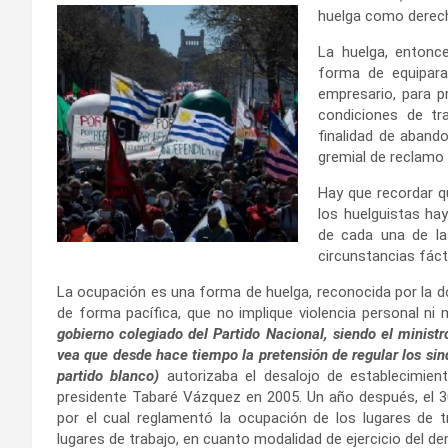
huelga como derech
La huelga, entonce
forma de equipara
empresario, para p
condiciones de tr
finalidad de aband
gremial de reclamo 
Hay que recordar q
los huelguistas h
de cada una de la
circunstancias fáct
La ocupación es una forma de huelga, reconocida por la do
de forma pacífica, que no implique violencia personal ni 
gobierno colegiado del Partido Nacional, siendo el ministr
vea que desde hace tiempo la pretensión de regular los sind
partido blanco)
autorizaba el desalojo de establecimie
presidente Tabaré Vázquez en 2005. Un año después, el 3
por el cual reglamentó la ocupación de los lugares de tr
lugares de trabajo, en cuanto modalidad de ejercicio del de