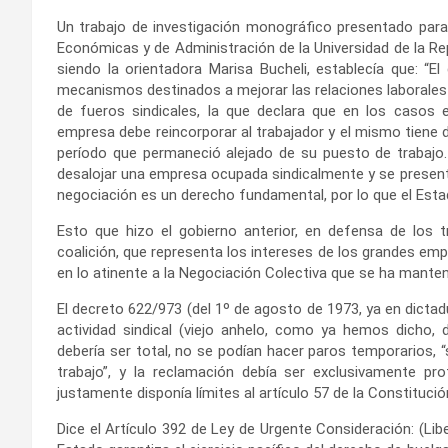
Un trabajo de investigación monográfico presentado para 
Económicas y de Administración de la Universidad de la Repú
siendo la orientadora Marisa Bucheli, establecía que: “
mecanismos destinados a mejorar las relaciones laborales y 
de fueros sindicales, la que declara que en los casos e
empresa debe reincorporar al trabajador y el mismo tiene d
período que permaneció alejado de su puesto de trabajo. 
desalojar una empresa ocupada sindicalmente y se present
negociación es un derecho fundamental, por lo que el Estad
Esto que hizo el gobierno anterior, en defensa de los t
coalición, que representa los intereses de los grandes empr
en lo atinente a la Negociación Colectiva que se ha mant
El decreto 622/973 (del 1º de agosto de 1973, ya en dicta
actividad sindical (viejo anhelo, como ya hemos dicho, d
debería ser total, no se podían hacer paros temporarios, 
trabajo”, y la reclamación debía ser exclusivamente pr
justamente disponía límites al artículo 57 de la Constituci
Dice el Artículo 392 de Ley de Urgente Consideración: (Libe