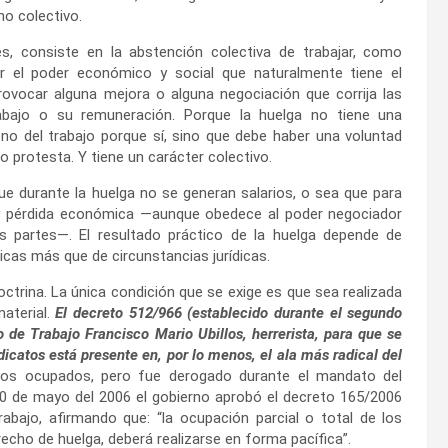
o colectivo.
s, consiste en la abstención colectiva de trabajar, como
r el poder económico y social que naturalmente tiene el
rovocar alguna mejora o alguna negociación que corrija las
abajo o su remuneración. Porque la huelga no tiene una
ono del trabajo porque sí, sino que debe haber una voluntad
o protesta. Y tiene un carácter colectivo.
ue durante la huelga no se generan salarios, o sea que para
ay pérdida económica —aunque obedece al poder negociador
s partes—. El resultado práctico de la huelga depende de
icas más que de circunstancias jurídicas.
ctrina. La única condición que se exige es que sea realizada
material.
El decreto 512/966 (establecido durante el segundo
o de Trabajo Francisco Mario Ubillos, herrerista, para que se
icatos está presente en, por lo menos, el ala más radical del
ntos ocupados, pero fue derogado durante el mandato del
0 de mayo del 2006 el gobierno aprobó el decreto 165/2006
abajo, afirmando que: “la ocupación parcial o total de los
recho de huelga, deberá realizarse en forma pacífica”.