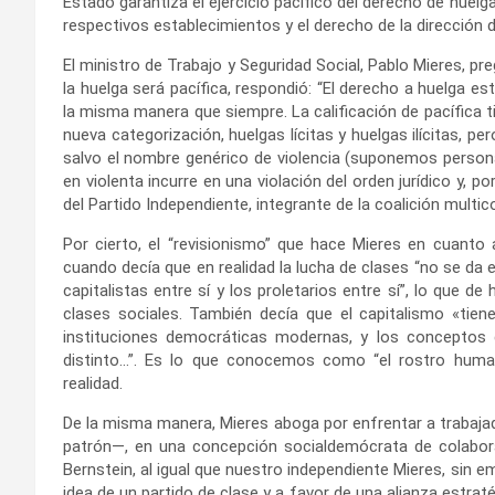
Estado garantiza el ejercicio pacífico del derecho de huelga
respectivos establecimientos y el derecho de la dirección d
El ministro de Trabajo y Seguridad Social, Pablo Mieres, 
la huelga será pacífica, respondió: “El derecho a huelga es
la misma manera que siempre. La calificación de pacífica ti
nueva categorización, huelgas lícitas y huelgas ilícitas, 
salvo el nombre genérico de violencia (suponemos personal
en violenta incurre en una violación del orden jurídico y, por 
del Partido Independiente, integrante de la coalición multico
Por cierto, el “revisionismo” que hace Mieres en cuanto 
cuando decía que en realidad la lucha de clases “no se da e
capitalistas entre sí y los proletarios entre sí”, lo que d
clases sociales. También decía que el capitalismo «tiene
instituciones democráticas modernas, y los conceptos d
distinto…”. Es lo que conocemos como “el rostro human
realidad.
De la misma manera, Mieres aboga por enfrentar a trabajad
patrón—, en una concepción socialdemócrata de colabora
Bernstein, al igual que nuestro independiente Mieres, sin e
idea de un partido de clase y a favor de una alianza estraté