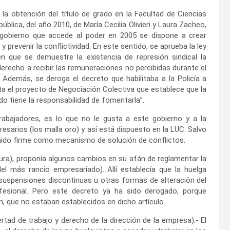
la obtención del título de grado en la Facultad de Ciencias
blica, del año 2010, de María Cecilia Olivieri y Laura Zacheo,
El gobierno que accede al poder en 2005 se dispone a crear
prevenir la conflictividad. En este sentido, se aprueba la ley
n que se demuestre la existencia de represión sindical la
erecho a recibir las remuneraciones no percibidas durante el
Además, se deroga el decreto que habilitaba a la Policía a
a el proyecto de Negociación Colectiva que establece que la
o tiene la responsabilidad de fomentarla”.
rabajadores, es lo que no le gusta a este gobierno y a la
esarios (los malla oro) y así está dispuesto en la LUC. Salvo
enido firme como mecanismo de solución de conflictos.
dura), proponía algunos cambios en su afán de reglamentar la
el más rancio empresariado). Allí establecía que la huelga
“suspensiones discontinuas u otras formas de alteración del
ofesional. Pero este decreto ya ha sido derogado, porque
ón, que no estaban establecidos en dicho artículo.
rtad de trabajo y derecho de la dirección de la empresa).- El