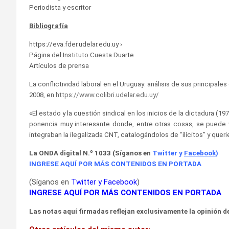
Periodista y escritor
Bibliografía
https://eva.fder.udelar.edu.uy ›
Página del Instituto Cuesta Duarte
Artículos de prensa
La conflictividad laboral en el Uruguay: análisis de sus principal
2008, en
https://www.colibri.udelar.edu.uy/
«El estado y la cuestión sindical en los inicios de la dictadura (19
ponencia muy interesante donde, entre otras cosas, se puede v
integraban la ilegalizada CNT, catalogándolos de “ilícitos” y quer
La ONDA digital N.º 1033 (Síganos en
Twitter
y
Facebook
)
INGRESE AQUÍ POR MÁS CONTENIDOS EN PORTADA
(Síganos en
Twitter
y
Facebook
)
INGRESE AQUÍ POR MÁS CONTENIDOS EN PORTADA
Las notas aquí firmadas reflejan exclusivamente la opinión de