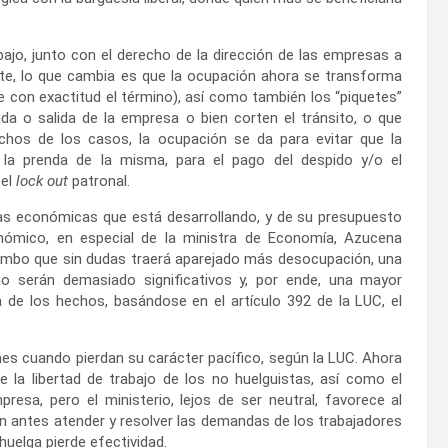
abajo, junto con el derecho de la dirección de las empresas a
te, lo que cambia es que la ocupación ahora se transforma
ese con exactitud el término), así como también los “piquetes”
ada o salida de la empresa o bien corten el tránsito, o que
chos de los casos, la ocupación se da para evitar que la
 la prenda de la misma, para el pago del despido y/o el
 el
lock out
patronal.
icas económicas que está desarrollando, y de su presupuesto
onómico, en especial de la ministra de Economía, Azucena
l rumbo que sin dudas traerá aparejado más desocupación, una
o serán demasiado significativos y, por ende, una mayor
vía de los hechos, basándose en el artículo 392 de la LUC, el
es cuando pierdan su carácter pacífico, según la LUC. Ahora
 la libertad de trabajo de los no huelguistas, así como el
resa, pero el ministerio, lejos de ser neutral, favorece al
in antes atender y resolver las demandas de los trabajadores
huelga pierde efectividad.