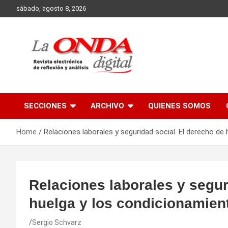
Skip
sábado, agosto 8, 2026
to
content
Revista electronica de reflexion y analisis
SECCIONES
ARCHIVO
QUIENES SOMOS
Home
Relaciones laborales y seguridad social. El derecho de
Relaciones laborales y segur
huelga y los condicionamien
Sergio Schvarz