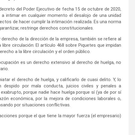
 decreto del Poder Ejecutivo de fecha 15 de octubre de 2020,
al a intimar en cualquier momento el desalojo de una unidad
efectos de hacer cumplir la intimación realizada. Es una norma
 garantizar, restringe derechos constitucionales.
 derecho de la dirección de la empresa, también se refiere al
 libre circulación: El artículo 468 sobre Piquetes que impidan
derecho a la libre circulación y el orden público.
 ocupación es un derecho extensivo al derecho de huelga, no
ario.
ar el derecho de huelga, y calificarlo de cuasi delito. Y, lo
 despido por mala conducta, juicios civiles y penales a
 exabrupto, porque nadie hace huelga porque sí (ya de por sí
 razón económica, por la mejora de condiciones laborales o,
asando por situaciones conflictivas.
 acciones porque el que tiene la mayor fuerza (el empresario)