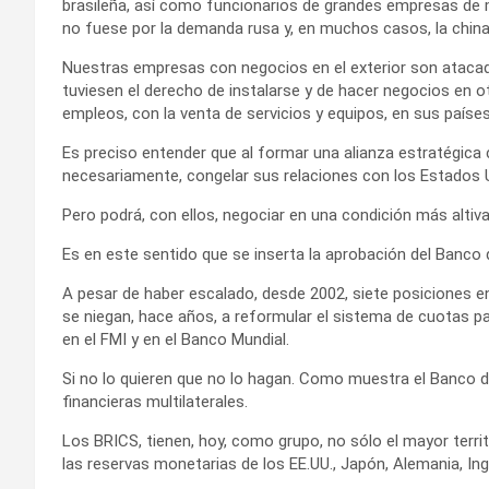
brasileña, así como funcionarios de grandes empresas de m
no fuese por la demanda rusa y, en muchos casos, la china
Nuestras empresas con negocios en el exterior son atacada
tuviesen el derecho de instalarse y de hacer negocios en otr
empleos, con la venta de servicios y equipos, en sus países
Es preciso entender que al formar una alianza estratégica co
necesariamente, congelar sus relaciones con los Estados 
Pero podrá, con ellos, negociar en una condición más altiv
Es en este sentido que se inserta la aprobación del Banco 
A pesar de haber escalado, desde 2002, siete posiciones e
se niegan, hace años, a reformular el sistema de cuotas pa
en el FMI y en el Banco Mundial.
Si no lo quieren que no lo hagan. Como muestra el Banco d
financieras multilaterales.
Los BRICS, tienen, hoy, como grupo, no sólo el mayor terri
las reservas monetarias de los EE.UU., Japón, Alemania, Ing