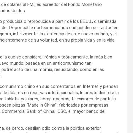
s de dólares al FMI, es acreedor del Fondo Monetario
stados Unidos.
 producida o reproducida a partir de los EE.UU., diseminada
es de TV por cable norteamericanos que pueden ser vistos en
gnora, infelizmente, la existencia de este nuevo mundo, y el
endientemente de su voluntad, en su propia vida y en la vida
e la que se considera, irónica y teóricamente, la más bien
 nuevo mundo, basada en un anticomunismo tan
o putrefacto de una momia, resucitando, como en las
.
el comunismo chino en sus comentarios en Internet y piensan
de dólares en reservas internacionales, le preste dinero a la
an tablets, celulares, computadoras, televisores de pantalla
poseen piezas “Made in China”, fabricadas por empresas
l & Commercial Bank of China, ICBC, el mayor banco del
, de cerdo, destilan odio contra la política exterior