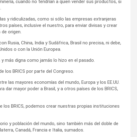
inería, cuando no tendrían a quien vender sus productos, si
.
s y ridiculizadas, como si sólo las empresas extranjeras
os países, inclusive el nuestro, para enviar divisas y crear
 de origen.
n Rusia, China, India y Sudáfrica, Brasil no precisa, ni debe,
Unidos o con la Unión Europea.
a y más digna como jamás lo hizo en el pasado.
de los BRICS por parte del Congreso.
ntre las mayores economías del mundo, Europa y los EE.UU.
ra dar mayor poder a Brasil, y a otros países de los BRICS,
e los BRICS, podemos crear nuestras propias instituciones
torio y población del mundo, sino también más del doble de
laterra, Canadá, Francia e Italia, sumados.