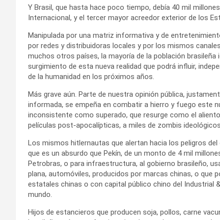
Y Brasil, que hasta hace poco tiempo, debía 40 mil millone
Internacional, y el tercer mayor acreedor exterior de los E
Manipulada por una matriz informativa y de entretenimiento
por redes y distribuidoras locales y por los mismos canal
muchos otros países, la mayoría de la población brasileña i
surgimiento de esta nueva realidad que podrá influir, indep
de la humanidad en los próximos años.
Más grave aún. Parte de nuestra opinión pública, justament
informada, se empeña en combatir a hierro y fuego este
inconsistente como superado, que resurge como el alient
películas post-apocalípticas, a miles de zombis ideológicos
Los mismos hitlernautas que alertan hacia los peligros d
que es un absurdo que Pekín, de un monto de 4 mil millones 
Petrobras, o para infraestructura, al gobierno brasileño, us
plana, automóviles, producidos por marcas chinas, o que 
estatales chinas o con capital público chino del Industria
mundo.
Hijos de estancieros que producen soja, pollos, carne vacuna