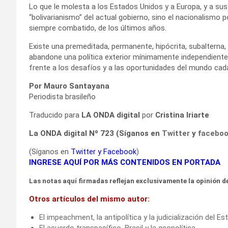
Lo que le molesta a los Estados Unidos y a Europa, y a sus
“bolivarianismo” del actual gobierno, sino el nacionalismo p
siempre combatido, de los últimos años.
Existe una premeditada, permanente, hipócrita, subalterna, 
abandone una política exterior mínimamente independiente 
frente a los desafíos y a las oportunidades del mundo cad
Por Mauro Santayana
Periodista brasileño
Traducido para
LA ONDA digital
por
Cristina Iriarte
La ONDA digital Nº 723 (Síganos en
Twitter
y
facebo
(Síganos en
Twitter
y
Facebook
)
INGRESE AQUÍ POR MÁS CONTENIDOS EN PORTADA
Las notas aquí firmadas reflejan exclusivamente la opinión de
Otros artículos del mismo autor:
El impeachment, la antipolítica y la judicialización del Es
El acuerdo transpacífico, Brasil y la geopolítica