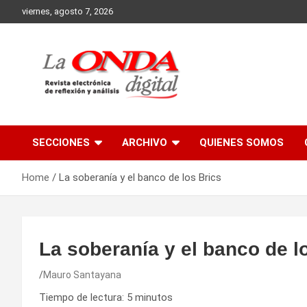
Skip
viernes, agosto 7, 2026
to
content
Revista electronica de reflexion y analisis
SECCIONES
ARCHIVO
QUIENES SOMOS
Home
La soberanía y el banco de los Brics
La soberanía y el banco de l
Mauro Santayana
Tiempo de lectura:
5
minutos