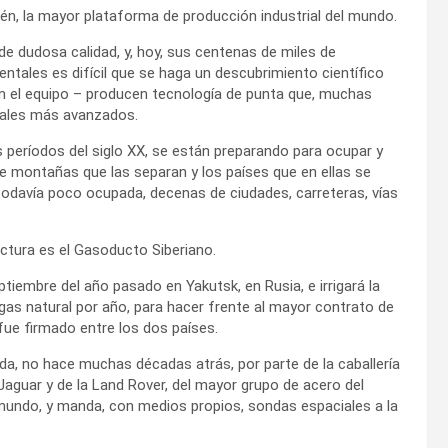
ién, la mayor plataforma de producción industrial del mundo.
de dudosa calidad, y, hoy, sus centenas de miles de
entales es difícil que se haga un descubrimiento científico
 en el equipo – producen tecnología de punta que, muchas
ntales más avanzados.
s períodos del siglo XX, se están preparando para ocupar y
de montañas que las separan y los países que en ellas se
todavía poco ocupada, decenas de ciudades, carreteras, vías
uctura es el Gasoducto Siberiano.
iembre del año pasado en Yakutsk, en Rusia, e irrigará la
as natural por año, para hacer frente al mayor contrato de
e fue firmado entre los dos países.
da, no hace muchas décadas atrás, por parte de la caballería
Jaguar y de la Land Rover, del mayor grupo de acero del
mundo, y manda, con medios propios, sondas espaciales a la