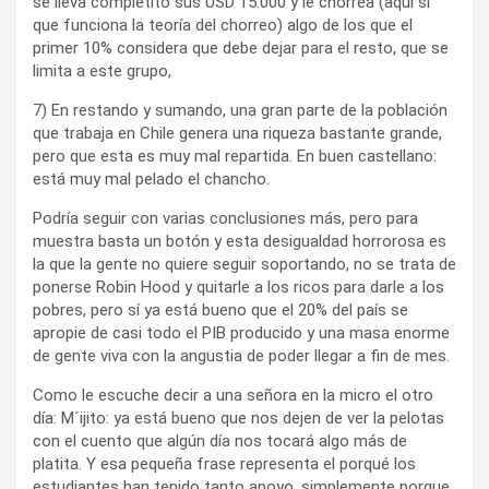
se lleva completito sus USD 15.000 y le chorrea (aquí sí
que funciona la teoría del chorreo) algo de los que el
primer 10% considera que debe dejar para el resto, que se
limita a este grupo,
7) En restando y sumando, una gran parte de la población
que trabaja en Chile genera una riqueza bastante grande,
pero que esta es muy mal repartida. En buen castellano:
está muy mal pelado el chancho.
Podría seguir con varias conclusiones más, pero para
muestra basta un botón y esta desigualdad horrorosa es
la que la gente no quiere seguir soportando, no se trata de
ponerse Robin Hood y quitarle a los ricos para darle a los
pobres, pero sí ya está bueno que el 20% del país se
apropie de casi todo el PIB producido y una masa enorme
de gente viva con la angustia de poder llegar a fin de mes.
Como le escuche decir a una señora en la micro el otro
día: M´ijito: ya está bueno que nos dejen de ver la pelotas
con el cuento que algún día nos tocará algo más de
platita. Y esa pequeña frase representa el porqué los
estudiantes han tenido tanto apoyo, simplemente porque