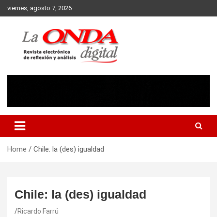
Skip
viernes, agosto 7, 2026
to
content
Revista electronica de reflexion y analisis
Home
Chile: la (des) igualdad
Chile: la (des) igualdad
Ricardo Farrú