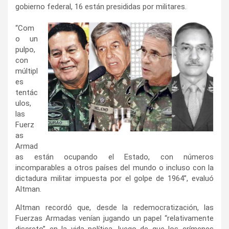
gobierno federal, 16 están presididas por militares.
“Com
o un
pulpo,
con
múltipl
es
tentác
ulos,
las
Fuerz
as
Armad
as están ocupando el Estado, con números
incomparables a otros países del mundo o incluso con la
dictadura militar impuesta por el golpe de 1964”, evaluó
Altman.
Altman recordó que, desde la redemocratización, las
Fuerzas Armadas venían jugando un papel “relativamente
discreto” en la vida política, luego de que los crímenes