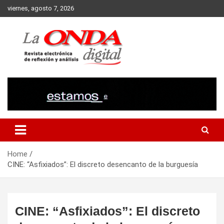
Skip
viernes, agosto 7, 2026
to
content
Revista electronica de reflexion y analisis
Home
CINE: “Asfixiados”: El discreto desencanto de la burguesía
CINE: “Asfixiados”: El discreto