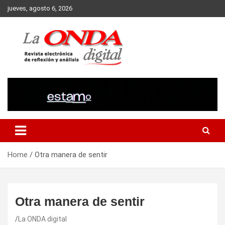
Skip
jueves, agosto 6, 2026
to
content
Revista electronica de reflexion y analisis
Home
Otra manera de sentir
Otra manera de sentir
La ONDA digital