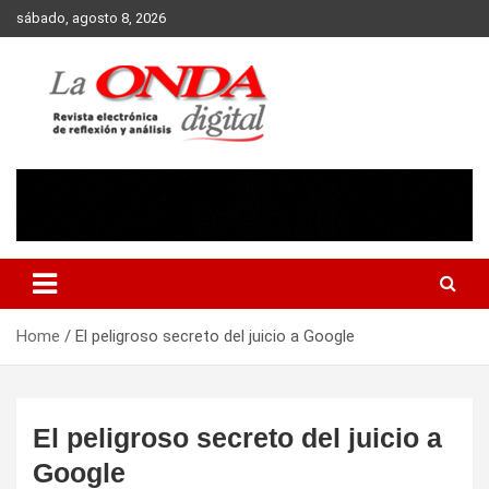
Skip
sábado, agosto 8, 2026
to
content
Revista electronica de reflexion y analisis
Home
El peligroso secreto del juicio a Google
El peligroso secreto del juicio a
Google