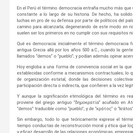
En el Perú el término democracia entraña mucho más que 
constante a lo largo de su historia. De hecho, ha soli
luchas en pro de su defensa por parte de políticos del paí
camino para alcanzarla; degenerando de este modo en rid
suelen ser los primeros en no cumplir con sus requisitos ni
Qué es democracia: inicialmente el término democracia f
antigua Grecia allá por los años 500 a.C., cuando la gent
llamados “demos” o “pueblo”; y podían además opinar acer
Hoy engloba a una forma de convivencia social en la que 
establecidas conforme a mecanismos contractuales; lo qu
de organización estatal, donde las decisiones colect
participación directa o indirecta, que confieren a la vez leg
Y aunque la significación etimológica del término es r
proviene del griego antiguo “δημοκρατία” acuñado en Ate
“demos” traducible como “pueblo”, y de “κράτος” o “krátos”
Sin embargo, todo lo que teóricamente exprese el térm
tiempo conductas de reconstrucción moral y ética que logra
y eficaz desarrollo de las relaciones económicas, empresaria