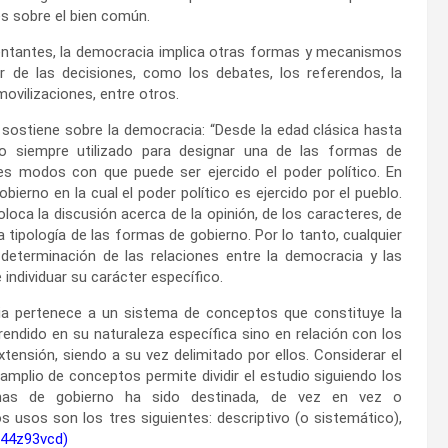
es sobre el bien común.
entantes, la democracia implica otras formas y mecanismos
ar de las decisiones, como los debates, los referendos, la
movilizaciones, entre otros.
 sostiene sobre la democracia: “Desde la edad clásica hasta
do siempre utilizado para designar una de las formas de
es modos con que puede ser ejercido el poder político. En
bierno en la cual el poder político es ejercido por el pueblo.
oloca la discusión acerca de la opinión, de los caracteres, de
a tipología de las formas de gobierno. Por lo tanto, cualquier
determinación de las relaciones entre la democracia y las
ndividuar su carácter específico.
ia pertenece a un sistema de conceptos que constituye la
endido en su naturaleza específica sino en relación con los
tensión, siendo a su vez delimitado por ellos. Considerar el
lio de conceptos permite dividir el estudio siguiendo los
rmas de gobierno ha sido destinada, de vez en vez o
usos son los tres siguientes: descriptivo (o sistemático),
m/44z93vcd
)