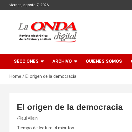
Skip
viernes, agosto 7, 2026
to
content
Revista electronica de reflexion y analisis
SECCIONES
ARCHIVO
QUIENES SOMOS
Home
El origen de la democracia
El origen de la democracia
Raúl Allain
Tiempo de lectura:
4
minutos