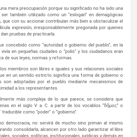
una mera preocupación porque su significado no ha sido una
do ser también utilizado como un “eslogan” en demagógicas
s, que con su accionar contribuían más bien a obstaculizar el
ícula expresión, irresponsablemente pregonada por quienes
 dan pruebas de practicarla.
ue concebido como “autoridad o gobierno del pueblo”, en la
e vivía en pequeñas ciudades o “polis” y los ciudadanos eran
ca de sus leyes, normas y reformas.
los miembros son libres e iguales y sus relaciones sociales
e en un sentido estricto significa una forma de gobierno o
ivas son adoptadas por el pueblo mediante mecanismos de
itimidad a los representantes.
ealmente más compleja de lo que parece, se considera que
nas en el siglo V a. C. a partir de los vocablos “δῆμος” o
 traducible como “poder” o “gobierno”.
ino democracia, no servirá de mucho sino priman al mismo
ndo consolidarla; alcancen por otro lado garantizar el libre
les, sociales, políticas, institucionales, jurídicas y demás en