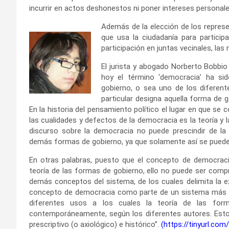
incurrir en actos deshonestos ni poner intereses personal
Además de la elección de los repres
que usa la ciudadanía para particip
participación en juntas vecinales, las 
El jurista y abogado Norberto Bobbio
hoy el término ‘democracia’ ha si
gobierno, o sea uno de los diferent
particular designa aquella forma de go
En la historia del pensamiento político el lugar en que se c
las cualidades y defectos de la democracia es la teoría y l
discurso sobre la democracia no puede prescindir de la 
demás formas de gobierno, ya que solamente así se puede i
En otras palabras, puesto que el concepto de democrac
teoría de las formas de gobierno, ello no puede ser compr
demás conceptos del sistema, de los cuales delimita la ex
concepto de democracia como parte de un sistema más amp
diferentes usos a los cuales la teoría de las fo
contemporáneamente, según los diferentes autores. Estos 
prescriptivo (o axiológico) e histórico”.
(
https://tinyurl.co