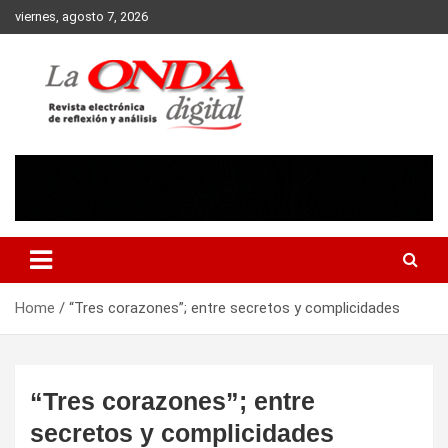
Skip
viernes, agosto 7, 2026
to
content
Revista electronica de reflexion y analisis
Home
“Tres corazones”; entre secretos y complicidades
“Tres corazones”; entre
secretos y complicidades