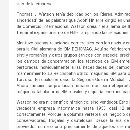
líder de la empresa.
Thomas J. Watson tenía debilidad por los líderes. Admirad
sinceridad” de las palabras que Adolf Hitler le dirigió en 
de Comercio Internacional. Watson creía, fiel al lema de 
frenar el expansionismo de Hitler ampliando las relacione
Mantuvo buenas relaciones comerciales con los nazis y en 
para la filial alemana de IBM DEHOMAG. Aquí se fabricaron l
sinti y romaníes y otros grupos étnicos con especial preci
los campos de concentración, los técnicos de IBM entren
perforadas individualmente a las necesidades del campo 
mantenimiento. La Reichsbahn utilizó máquinas IBM para orga
forzoso. En cualquier caso, la Segunda Guerra Mundial t
Ahora también se producían armamentos para el ejército
máquinas tabuladoras IBM móviles y requería enormes cant
Watson no era ni científico ni técnico, sino vendedor. Esto 
verdadera empresa informática hasta 1953, casi 12 a
correctamente. Porque la columna vertebral del negocio d
conservadoras, frugales y cautelosas. Desde la era de
proveedor número uno precisamente de aquellos cliente