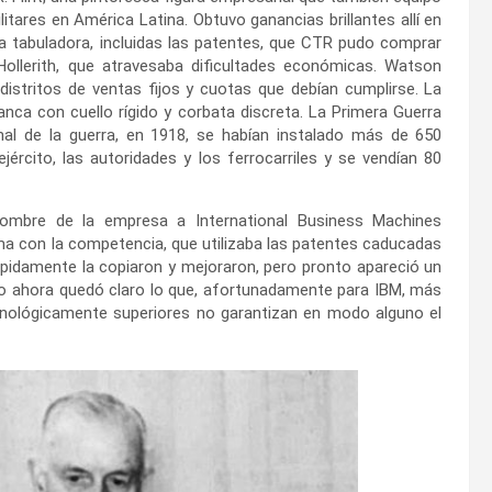
itares en América Latina. Obtuvo ganancias brillantes allí en
a tabuladora, incluidas las patentes, que CTR pudo comprar
llerith, que atravesaba dificultades económicas. Watson
istritos de ventas fijos y cuotas que debían cumplirse. La
anca con cuello rígido y corbata discreta. La Primera Guerra
nal de la guerra, en 1918, se habían instalado más de 650
jército, las autoridades y los ferrocarriles y se vendían 80
nombre de la empresa a International Business Machines
a con la competencia, que utilizaba las patentes caducadas
rápidamente la copiaron y mejoraron, pero pronto apareció un
ro ahora quedó claro lo que, afortunadamente para IBM, más
cnológicamente superiores no garantizan en modo alguno el