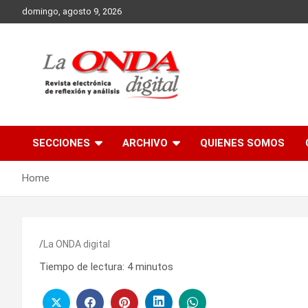
Skip
domingo, agosto 9, 2026
to
content
Revista electronica de reflexion y analisis
SECCIONES
ARCHIVO
QUIENES SOMOS
Home
La ONDA digital
Tiempo de lectura:
4
minutos