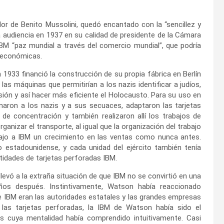
or de Benito Mussolini, quedó encantado con la “sencillez y
una audiencia en 1937 en su calidad de presidente de la Cámara
IBM “paz mundial a través del comercio mundial”, que podría
s económicas.
1933 financió la construcción de su propia fábrica en Berlín
as máquinas que permitirían a los nazis identificar a judíos,
sión y así hacer más eficiente el Holocausto. Para su uso en
aron a los nazis y a sus secuaces, adaptaron las tarjetas
de concentración y también realizaron allí los trabajos de
nizar el transporte, al igual que la organización del trabajo
rajo a IBM un crecimiento en las ventas como nunca antes.
 estadounidense, y cada unidad del ejército también tenía
idades de tarjetas perforadas IBM.
llevó a la extraña situación de que IBM no se convirtió en una
ños después. Instintivamente, Watson había reaccionado
e IBM eran las autoridades estatales y las grandes empresas
 las tarjetas perforadas, la IBM de Watson había sido el
s cuya mentalidad había comprendido intuitivamente. Casi