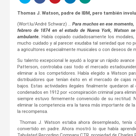
Thomas J. Watson, padre de IBM, pero también invol
(Wort.lu/André Schwarz) …
Para muchos en ese momento, 
febrero de 1874 en el estado de Nueva York, Watson se
ambulante.
Había copiado cuidadosamente los modales, 
mucho cuidado y al parecer exudaba tal seriedad que no p
a agricultores especialmente musicales o con deseos de m
Su talento excepcional le ayudó a lograr un rápido avance
Patterson, controlaba casi todo el mercado estadouniden
eliminar a los competidores. Había elegido a Watson para
distribuidores que tenían éxito en el mercado de cajas
bajos. Estas actividades ilegales finalmente quedaron a
condenados en 1912 por «conspiración criminal para elimi
siempre estuvo firmemente convencido de su rectitud. N
eliminar la competencia era la tarea más importante de la
la recompensa.
Thomas J. Watson estaba ahora desempleado, tenía cu
convertido en padre. Ahora mostró lo que había aprendi
Tabulated Recording Company CTR, propiedad de Charles R. 