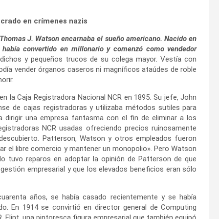
ucrado en crímenes nazis
Thomas J. Watson encarnaba el sueño americano. Nacido en
 había convertido en millonario y comenzó como vendedor
dichos y pequeños trucos de su colega mayor. Vestía con
odía vender órganos caseros ni magníficos ataúdes de roble
orir.
 en la Caja Registradora Nacional NCR en 1895. Su jefe, John
se de cajas registradoras y utilizaba métodos sutiles para
 dirigir una empresa fantasma con el fin de eliminar a los
 registradoras NCR usadas ofreciendo precios ruinosamente
l descubierto. Patterson, Watson y otros empleados fueron
nar el libre comercio y mantener un monopolio». Pero Watson
o tuvo reparos en adoptar la opinión de Patterson de que
 gestión empresarial y que los elevados beneficios eran sólo
arenta años, se había casado recientemente y se había
do. En 1914 se convirtió en director general de Computing
Flint, una pintoresca figura empresarial que también equipó