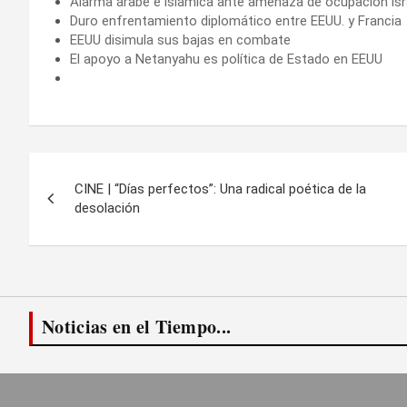
Alarma árabe e islámica ante amenaza de ocupación isr
Duro enfrentamiento diplomático entre EEUU. y Francia
EEUU disimula sus bajas en combate
El apoyo a Netanyahu es política de Estado en EEUU
Navegación
CINE | “Días perfectos”: Una radical poética de la
de
desolación
entradas
Noticias en el Tiempo...