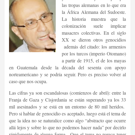
las tropas alemanas en lo que era
la África Alemana del Sudoeste.
La historia muestra que la
colonización suele implicar
masacres colectivas. En el siglo
XX se dieron otros genocidios
además del citado: los armenios
por los turcos (imperio Otomano)
a partir de 1915, el de los mayas
en Guatemala desde la década del sesenta con apoyo
norteamericano y se podría seguir. Pero es preciso volver al
caso que nos ocupa.
Las cifras ya son escandalosas (comienzos de abril): entre la
Franja de Gaza y Cisjordania se están superando ya los 33
mil asesinados y se está en un entorno de 80 mil heridos.
Pero si hablar de genocidio es aceptado, luego está el tema de
que la idea no se naturalice como algo “abstracto que ocurre
allá lejos y sobre lo que no podemos hacer nada” por decirlo
rápidamente de alguna forma. Que el tema no parece tener