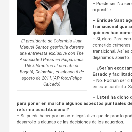
– Puede ser. No ser
ni posible.
– Enrique Santiago
transicional que s
quienes han comet
– Sí, claro. Para ce
El presidente de Colombia Juan
cometido crímenes d
Manuel Santos gesticula durante
transicional. Así e
una entrevista exclusiva con The
dejaríamos abierto.
Associated Press en Paipa, unos
165 kilómetros al noreste de
– ¿Serían exactam
Bogotá, Colombia, el sábado 6 de
Estado y facilitado
agosto de 2011.(AP foto/Felipe
– No. Podrían ser di
Caicedo)
en este conflicto. S
– Usted ha dicho 
para poner en marcha algunos aspectos puntuales de
reforma constitucional?
– Se puede hacer por un acto legislativo que de pronto pod
desarrollo a algunas de las decisiones de los acuerdos.