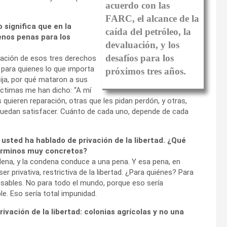
acuerdo con las
FARC, el alcance de la
o significa que en la
caída del petróleo, la
nos penas para los
devaluación, y los
desafíos para los
inación de esos tres derechos
s para quienes lo que importa
próximos tres años.
hija, por qué mataron a sus
íctimas me han dicho: “A mí
 quieren reparación, otras que les pidan perdón, y otras,
 puedan satisfacer. Cuánto de cada uno, depende de cada
usted ha hablado de privación de la libertad. ¿Qué
términos muy concretos?
ndena, y la condena conduce a una pena. Y esa pena, en
r privativa, restrictiva de la libertad. ¿Para quiénes? Para
ables. No para todo el mundo, porque eso sería
e. Eso sería total impunidad.
rivación de la libertad: colonias agrícolas y no una