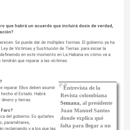
uro que habrá un acuerdo que incluirá dosis de verdad,
ración?
merecen. Se puede dar de múltiples formas. El gobierno ya ha
Ley de Víctimas y Sustitución de Tierras: para iniciar la
os definiendo en este momento en La Habana es cómo va a
 tendrán que reparar a las víctimas.
?
Entrevista de la
 reparar. Ellos deben asumir
ha hecho el Estado. Habrá
Revista colombiana
 dinero y tierras.
Semana
, al presidente
Juan Manuel Santos
 Farc?
ica del gobierno. Es quitarles
donde explica qué
c, paramilitares,
falta para llegar a un
án reclamando y a los que las