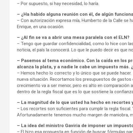
– Por supuesto, si hay necesidad, lo haría.
– ¿Ha habido alguna reunión con él, de algún funciona
– Con autorización expresa mía, Humberto de la Calle se 
Enrique, en una ocasión.
– ¿Al fin se va a abrir una mesa paralela con el ELN?
– Tengo que guardar confidencialidad, como lo hice con la
noticia, el país la conocerá. Lo que le puedo decir es que no
– Pasemos al tema económico. Con la caída en los pre
alcanza la plata, y a nadie le cabe un impuesto más. ¿
– Hemos hecho lo correcto y lo único que se puede hacer.
nueva situación. Recortamos los presupuestos de gastos e
crecimiento va a ser menor, pero es alto en comparación al
dentro de la regla fiscal que es lo que sostiene la confian
– La magnitud de lo que usted ha hecho en recortes 
– Los recortes son suficientes para cumplir la regla fisca
Afortunadamente tenemos mucho margen de maniobra, m
– La idea del ministro Gaviria de imponer un impuest
– El hizo esa propuesta en función de buscar fórmulas para 