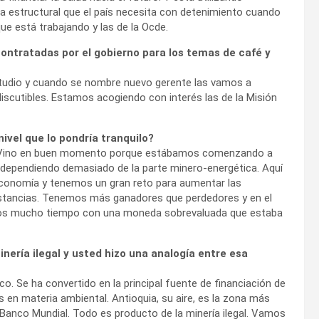
a estructural que el país necesita con detenimiento cuando
e está trabajando y las de la Ocde.
contratadas por el gobierno para los temas de café y
tudio y cuando se nombre nuevo gerente las vamos a
scutibles. Estamos acogiendo con interés las de la Misión
nivel que lo pondría tranquilo?
uste. Vino en buen momento porque estábamos comenzando a
 dependiendo demasiado de la parte minero-energética. Aquí
 economía y tenemos un gran reto para aumentar las
nstancias. Tenemos más ganadores que perdedores y en el
amos mucho tiempo con una moneda sobrevaluada que estaba
nería ilegal y usted hizo una analogía entre esa
o. Se ha convertido en la principal fuente de financiación de
 en materia ambiental. Antioquia, su aire, es la zona más
Banco Mundial. Todo es producto de la minería ilegal. Vamos