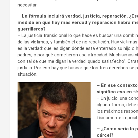
necesitan.
– La fórmula incluirá verdad, justicia, reparación. ¿Es
medida en que hay más verdad y reparación habrá me
guerrilleros?
– La justicia transicional lo que hace es buscar una comb
de las víctimas, y también el de no repetición. Hay víctima
es la verdad: que les digan dónde está enterrado su hijo o 
padres, o por qué cometieron esa atrocidad. Muchísimas v
con tal de que me digan la verdad, quedo satisfecho”. Otras
justicia. Por eso hay que buscar que los tres derechos se
situación.
– En ese contexto 
significa eso en 
– Un juicio, una co
alguna forma, debe se
los máximos respons
físicamente imposibl
– ¿Cómo sería la p
cárcel?