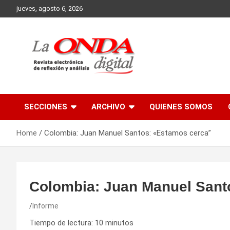
Skip
jueves, agosto 6, 2026
to
content
Revista electronica de reflexion y analisis
SECCIONES
ARCHIVO
QUIENES SOMOS
Home
Colombia: Juan Manuel Santos: «Estamos cerca”
Colombia: Juan Manuel Sant
Informe
Tiempo de lectura:
10
minutos