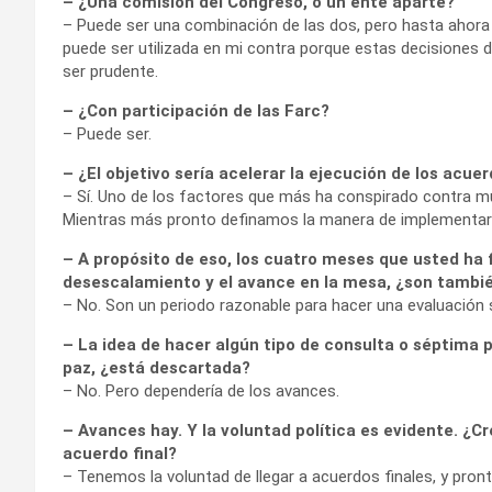
– ¿Una comisión del Congreso, o un ente aparte?
– Puede ser una combinación de las dos, pero hasta ahora 
puede ser utilizada en mi contra porque estas decisiones 
ser prudente.
– ¿Con participación de las Farc?
– Puede ser.
– ¿El objetivo sería acelerar la ejecución de los acue
– Sí. Uno de los factores que más ha conspirado contra 
Mientras más pronto definamos la manera de implementar 
– A propósito de eso, los cuatro meses que usted ha 
desescalamiento y el avance en la mesa, ¿son tambié
– No. Son un periodo razonable para hacer una evaluació
– La idea de hacer algún tipo de consulta o séptima p
paz, ¿está descartada?
– No. Pero dependería de los avances.
– Avances hay. Y la voluntad política es evidente. ¿Cr
acuerdo final?
– Tenemos la voluntad de llegar a acuerdos finales, y pron