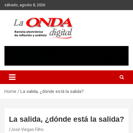
Skip
sábado, agosto 8, 2026
to
content
Revista electronica de reflexion y analisis
Home
La salida, ¿dónde está la salida?
La salida, ¿dónde está la salida?
José Viegas Filho