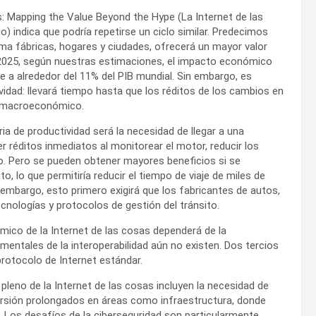
s: Mapping the Value Beyond the Hype (La Internet de las
o) indica que podría repetirse un ciclo similar. Predecimos
ma fábricas, hogares y ciudades, ofrecerá un mayor valor
a 2025, según nuestras estimaciones, el impacto económico
te a alrededor del 11% del PIB mundial. Sin embargo, es
vidad: llevará tiempo hasta que los réditos de los cambios en
l macroeconómico.
a de productividad será la necesidad de llegar a una
r réditos inmediatos al monitorear el motor, reducir los
lo. Pero se pueden obtener mayores beneficios si se
, lo que permitiría reducir el tiempo de viaje de miles de
 embargo, esto primero exigirá que los fabricantes de autos,
cnologías y protocolos de gestión del tránsito.
mico de la Internet de las cosas dependerá de la
mentales de la interoperabilidad aún no existen. Dos tercios
rotocolo de Internet estándar.
 pleno de la Internet de las cosas incluyen la necesidad de
nversión prolongados en áreas como infraestructura, donde
. Los desafíos de la ciberseguridad son particularmente