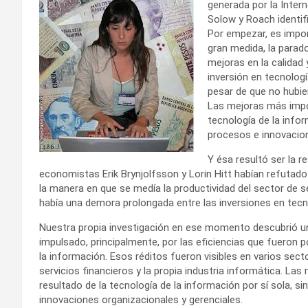
generada por la Intern
Solow y Roach identifi
Por empezar, es impor
gran medida, la parado
mejoras en la calidad 
inversión en tecnolog
pesar de que no hubi
Las mejoras más impor
tecnología de la info
procesos e innovacion
Y ésa resultó ser la r
economistas Erik Brynjolfsson y Lorin Hitt habían refutado
la manera en que se medía la productividad del sector de s
había una demora prolongada entre las inversiones en tecnol
Nuestra propia investigación en ese momento descubrió un 
impulsado, principalmente, por las eficiencias que fueron 
la información. Esos réditos fueron visibles en varios sect
servicios financieros y la propia industria informática. La
resultado de la tecnología de la información por sí sola,
innovaciones organizacionales y gerenciales.