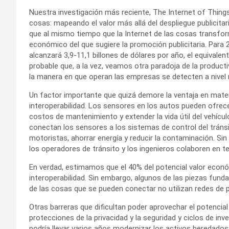
Nuestra investigación más reciente, The Internet of Thing
cosas: mapeando el valor más allá del despliegue publicitari
que al mismo tiempo que la Internet de las cosas transfor
económico del que sugiere la promoción publicitaria. Par
alcanzará 3,9-11,1 billones de dólares por año, el equivalen
probable que, a la vez, veamos otra paradoja de la producti
la manera en que operan las empresas se detecten a nive
Un factor importante que quizá demore la ventaja en materi
interoperabilidad. Los sensores en los autos pueden ofrece
costos de mantenimiento y extender la vida útil del vehícu
conectan los sensores a los sistemas de control del tránsito
motoristas, ahorrar energía y reducir la contaminación. Sin
los operadores de tránsito y los ingenieros colaboren en te
En verdad, estimamos que el 40% del potencial valor econó
interoperabilidad. Sin embargo, algunos de las piezas funda
de las cosas que se pueden conectar no utilizan redes de p
Otras barreras que dificultan poder aprovechar el potencial
protecciones de la privacidad y la seguridad y ciclos de i
podría llevar varios años modernizar los activos heredados