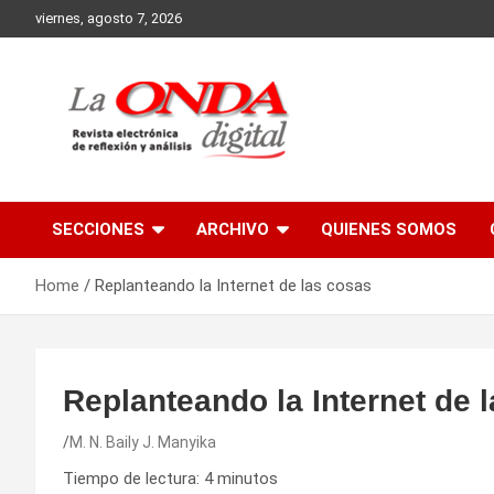
Skip
viernes, agosto 7, 2026
to
content
Revista electronica de reflexion y analisis
SECCIONES
ARCHIVO
QUIENES SOMOS
Home
Replanteando la Internet de las cosas
Replanteando la Internet de 
M. N. Baily J. Manyika
Tiempo de lectura:
4
minutos