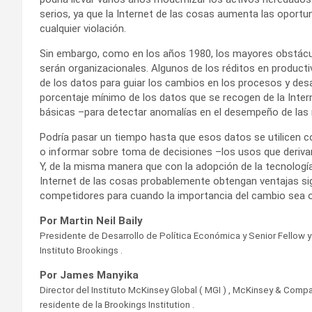
serios, ya que la Internet de las cosas aumenta las oport
cualquier violación.
Sin embargo, como en los años 1980, los mayores obstáculo
serán organizacionales. Algunos de los réditos en productiv
de los datos para guiar los cambios en los procesos y desa
porcentaje mínimo de los datos que se recogen de la Inter
básicas –para detectar anomalías en el desempeño de las 
Podría pasar un tiempo hasta que esos datos se utilicen c
o informar sobre toma de decisiones –los usos que derivan
Y, de la misma manera que con la adopción de la tecnologí
Internet de las cosas probablemente obtengan ventajas sign
competidores para cuando la importancia del cambio sea o
Por Martin Neil Baily
Presidente de Desarrollo de Política Económica y Senior Fellow y D
Instituto Brookings .
Por James Manyika
Director del Instituto McKinsey Global ( MGI ) , McKinsey & Com
residente de la Brookings Institution .