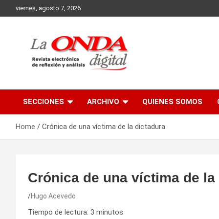
Skip
viernes, agosto 7, 2026
to
content
Revista electronica de reflexion y analisis
SECCIONES
ARCHIVO
QUIENES SOMOS
Home
Crónica de una víctima de la dictadura
Crónica de una víctima de la
Hugo Acevedo
Tiempo de lectura:
3
minutos