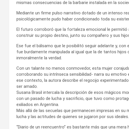
mismas consecuencias de la barbarie instalada en la socie
Mediante un firme pulso narrativo dotado de un intenso rea
psicológicamente pudo haber condicionado toda su existen
El futuro corroboró que la fortaleza emocional le permitió
construir su propio destino, junto su compañero y sus hijo
Ese fue el bálsamo que le posibilitó seguir adelante y, con 
fue burdamente manipulada al igual que la de tantos hijos
inmoralmente la verdad.
Con un talante no menos conmovedor, esta mujer corajuda 
corroborando su intrínseca sensibilidad- narra su emotivo
ese contexto, la autora describe el regocijo experimentado
ser amado.
Susana Brasil intercala la descripción de esos mágicos 
con un pasado de lucha y sacrificio, que tuvo como protag
exiliados en Argentina.
Más allá de las secuelas que permanecen impresas en su mem
lucha y las actitudes de quienes se jugaron por sus ideales.
“Diario de un reencuentro” es bastante más que una mera h