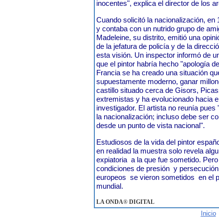
inocentes", explica el director de los a
Cuando solicitó la nacionalización, en
y contaba con un nutrido grupo de ami
Madeleine, su distrito, emitió una opin
de la jefatura de policía y de la direc
esta visión. Un inspector informó de u
que el pintor habría hecho "apología d
Francia se ha creado una situación que
supuestamente moderno, ganar millone
castillo situado cerca de Gisors, Pic
extremistas y ha evolucionado hacia e
investigador. El artista no reunía pues
la nacionalización; incluso debe ser
desde un punto de vista nacional".
Estudiosos de la vida del pintor españ
en realidad la muestra solo revela algu
expiatoria a la que fue sometido. Pero
condiciones de presión y persecución
europeos se vieron sometidos en el p
mundial.
LA ONDA
®
DIGITAL
Inicio