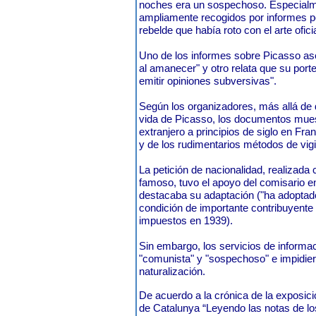
noches era un sospechoso. Especialm
ampliamente recogidos por informes pol
rebelde que había roto con el arte oficia
Uno de los informes sobre Picasso ase
al amanecer" y otro relata que su por
emitir opiniones subversivas".
Según los organizadores, más allá de 
vida de Picasso, los documentos mues
extranjero a principios de siglo en Fra
y de los rudimentarios métodos de vigila
La petición de nacionalidad, realizada
famoso, tuvo el apoyo del comisario e
destacaba su adaptación ("ha adoptad
condición de importante contribuyente
impuestos en 1939).
Sin embargo, los servicios de informac
"comunista" y "sospechoso" e impidiero
naturalización.
De acuerdo a la crónica de la exposició
de Catalunya “
Leyendo las notas de los