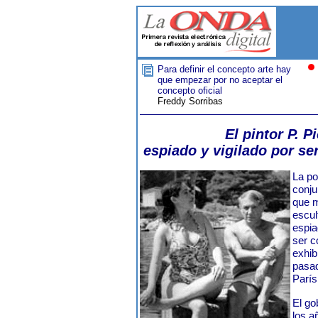
Para definir el concepto arte hay
que empezar por no aceptar el
concepto oficial
Freddy Sorribas
El pintor P. P
espiado y vigilado por ser
La po
conju
que m
escul
espia
ser c
exhib
pasad
París
El go
los a