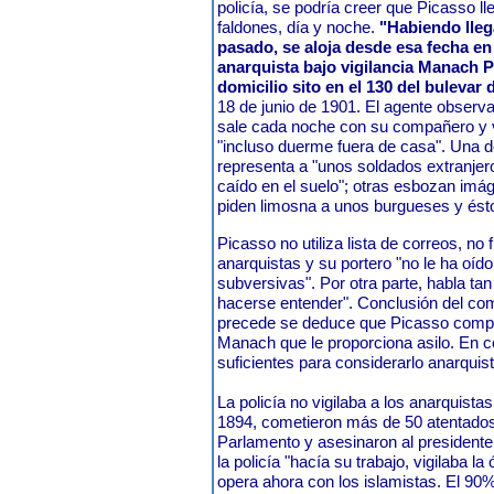
policía, se podría creer que Picasso l
faldones, día y noche.
"Habiendo lleg
pasado, se aloja desde esa fecha en
anarquista bajo vigilancia Manach Pi
domicilio sito en el 130 del bulevar 
18 de junio de 1901. El agente observa
sale cada noche con su compañero y 
"incluso duerme fuera de casa". Una d
representa a "unos soldados extranje
caído en el suelo"; otras esbozan imá
piden limosna a unos burgueses y ést
Picasso no utiliza lista de correos, no
anarquistas y su portero "no le ha oíd
subversivas". Por otra parte, habla tan
hacerse entender". Conclusión del comi
precede se deduce que Picasso compar
Manach que le proporciona asilo. En 
suficientes para considerarlo anarquist
La policía no vigilaba a los anarquista
1894, cometieron más de 50 atentados
Parlamento y asesinaron al presidente
la policía "hacía su trabajo, vigilaba la 
opera ahora con los islamistas. El 9