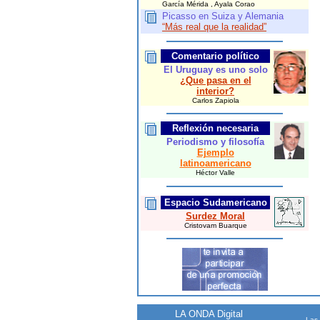
García Mérida , Ayala Corao
Picasso en Suiza y Alemania
“Más real que la realidad”
Comentario político
El Uruguay es uno solo
¿Que pasa en el
interior?
Carlos Zapiola
Reflexión necesaria
Periodismo y filosofía
Ejemplo
latinoamericano
Héctor Valle
Espacio
Sudamericano
Surdez Moral
Cristovam Buarque
LA ONDA Digital
Las 