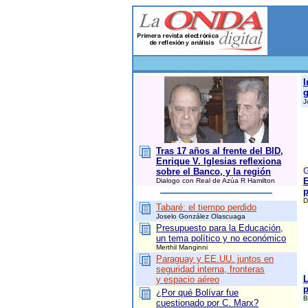
I
g
J
Tras 17 años al frente del BID,
Enrique V. Iglesias reflexiona
sobre el Banco, y la región
E
Dialogo con Real de Azúa R Hamilton
D
Tabaré: el tiempo perdido
Joselo González Olascuaga
Presupuesto para la Educación,
un tema político y no económico
Merthil Manginni
Paraguay y EE.UU. juntos en
seguridad interna, fronteras
L
y espacio aéreo
p
¿Por qué Bolívar fue
B
cuestionado por C. Marx?