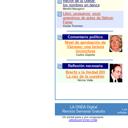
Rector de la Udelar:
los nombres en danza
Merthil Manginni
Libro: uruguayos, esos
argentinos de antes de Nelson
Ferrer
Xavier Fuentes
Comentario político
Nivel de aprobación de
Vázquez: una lectura
inconclusa
Carlos Zapiola
Reflexión necesaria
Brecht y la Verdad (III)
La raíz de la cuestión
Héctor Valle
LA ONDA Digital
Las 
Revista Semanal Gratuita
reflejan
Un portal para y por uruguayos
URUGUAY2030.COM