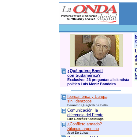
N
c
J
L
a
d
R
C
¿Qué quiere Brasil
U
con Sudamérica?
H
Exclusivo: 26 preguntas al cientista
político Luis Moniz Bandeira
Iberoamérica y Europa
sin liderazgos
Bernardo Quagliotti de Bellis
Comunicación: la
diferencia del Frente
Luis González Olascuaga
¿Conflicto armado?
Silencio argentino
José De Lukas