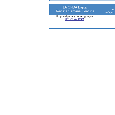
LA ONDA Digital
Las 
Revista Semanal Gratuita
reflejan
Un portal para y por uruguayos
URUGUAY.COM