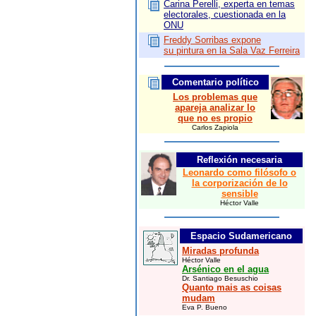
Carina Perelli, experta en temas
electorales, cuestionada en la
ONU
Freddy Sorribas expone
su pintura en la Sala Vaz Ferreira
Comentario político
Los problemas que
apareja analizar lo
que no es propio
Carlos Zapiola
Reflexión necesaria
Leonardo como filósofo o
la corporización de lo
sensible
Héctor Valle
Espacio Sudamericano
Miradas profunda
Héctor Valle
Arsénico en el agua
Dr. Santiago Besuschio
Quanto mais as coisas
mudam
Eva P. Bueno