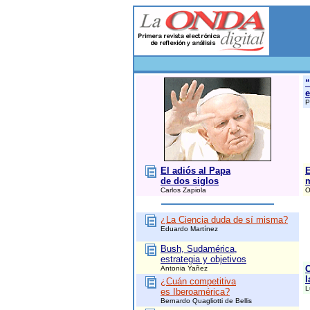
“
e
P
El adiós al Papa
E
de dos siglos
m
Carlos Zapiola
O
¿La Ciencia duda de sí misma?
Eduardo Martínez
Bush, Sudamérica,
estrategia y objetivos
C
Antonia Yañez
l
¿Cuán competitiva
L
es Iberoamérica?
Bernardo Quagliotti de Bellis