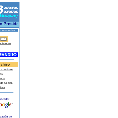
Presidente uruguayo va al acto del 1º de mayo y el PIT-CNT
s. renovados
táctenos
rchivo
anteriores
es
ntos
 de Cocina
inas
uscador
ización de