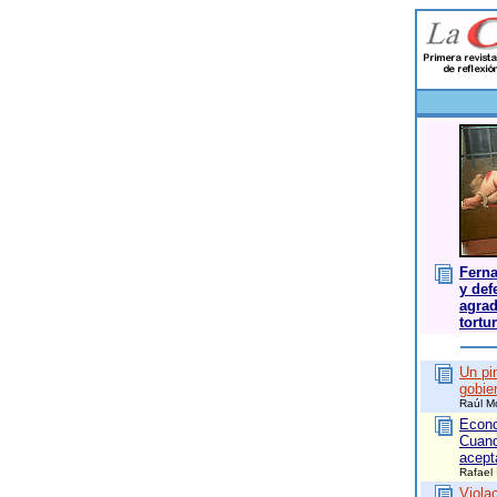
Ferna
y def
agrad
tortu
Un pin
gobie
Raúl M
Econo
Cuand
acept
Rafael 
Viola