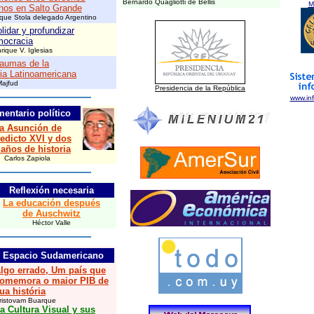
Bernardo Quagliotti de Bellis
M
os en Salto Grande
ique Stola delegado Argentino
lidar y profundizar
mocracia
rique V. Iglesias
raumas de la
ria Latinoamericana
Majfud
Presidencia de la República
www.in
entario político
a Asunción de
edicto XVI y dos
 años de historia
Carlos Zapiola
Reflexión necesaria
La educación después
de Auschwitz
Héctor Valle
Espacio Sudamericano
lgo errado, Um país que
omemora o maior PIB de
ua história
ristovam Buarque
a Cultura Visual y sus