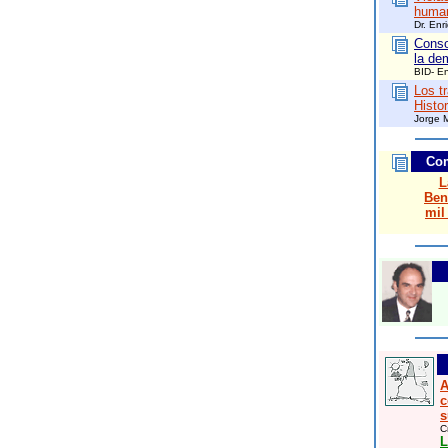
human
Dr. Enr
Conso
la de
BID- En
Los t
Histo
Jorge 
Com
L
Ben
mil
A
c
s
C
L