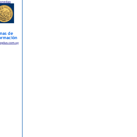
onedas
foplus.com.uy