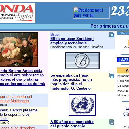
Por primera vez un 
15 art
Brasil
Ellos no usan Smoking:
empleo y tecnología
Embajador Samuel Pinheiro Guimarães
Con
A
ndo Botero: Antes creía
endía el arte sobre temas
Se esperaba un Papa
Números 
ables, ahora pinta las
más progresista, no un
Reportaj
ras en las cárceles de Irak
inquisidor, dijo el
Docume
historiador G. Caetano
Recetas
Marques
tor en la puerta del
rno de Maldonado
orales
B
mía: Tiempo presente
o la espera no es
ación
A 90 años del genocidio
Iraburú
del pueblo armenio
ciones a los derechos
Cot