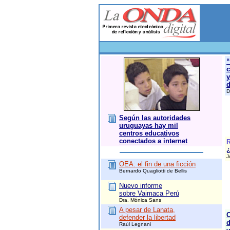
“
c
y
d
D
Según las autoridades
uruguayas hay mil
centros educativos
conectados a internet
R
J
OEA: el fin de una ficción
Bernardo Quagliotti de Bellis
Nuevo informe
sobre Vaimaca Perú
Dra. Mónica Sans
A pesar de Lanata,
defender la libertad
d
Raúl Legnani