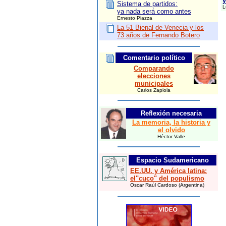
y
Sistema de partidos:
L
ya nada será como antes
Ernesto Piazza
La 51 Bienal de Venecia y los
73 años de Fernando Botero
Comentario político
Comparando
elecciones
municipales
Carlos Zapiola
Reflexión necesaria
La memoria, la historia y
el olvido
Héctor Valle
Espacio Sudamericano
EE.UU. y América latina:
el"cuco" del populismo
Oscar Raúl Cardoso (Argentina)