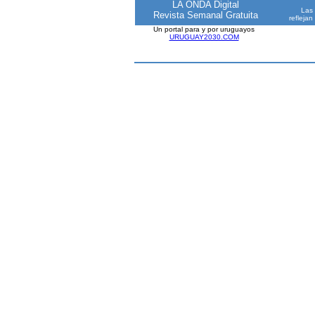
LA ONDA Digital
Las 
Revista Semanal Gratuita
reflejan
Un portal para y por uruguayos
URUGUAY2030.COM