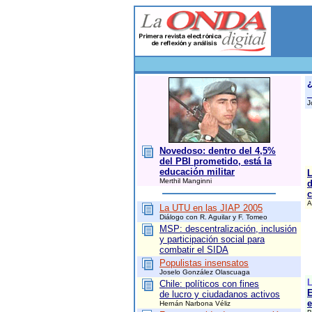
¿
i
J
Novedoso: dentro del 4,5%
del PBI prometido, está la
educación militar
Merthil Manginni
d
c
A
La UTU en las JIAP 2005
Diálogo con R. Aguilar y F. Tomeo
MSP: descentralización, inclusión
y participación social para
combatir el SIDA
Populistas insensatos
Joselo González Olascuaga
L
Chile: políticos con fines
E
de lucro y ciudadanos activos
e
Hernán Narbona Véliz