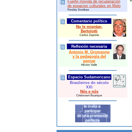
B
Fuerte movida de recuperación
de espacios culturales en Melo
Freddy Sorribas
Comentario político
No le mientan,
Bertolotti
Carlos Zapiola
Reflexión necesaria
Antonio M. Grompone
y la pedagogía del
pensar
Héctor Valle
Espacio
Sudamericano
Brasileiros do século
XXI
Nós e nós
Cristovam Buarque