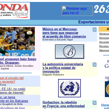
Exportaciones uru
México en el Mercosur,
A
pero tiene que negociar
Números 
el acuerdo de libre comercio
Reportaj
Entrevista a Eduardo Sigal
Docume
Recetas
Marques
tbol uruguayo bajo fuego
B
do. Disparan:
La autonomía universitaria
arcía Alberti, Joselo González
y la política estatal de
 Zapiola
innovación
Edgardo Rubianes
Cot
ué el estudio del
M
o reciente?
 Porta
: EE.UU. no cedió
bierno de Internet”
o: un tema
nte en los Balcanes
Gorbachov, la rebelión
o Quagliotti de Belis
en Francia: una enfermedad
nticultura de hoy