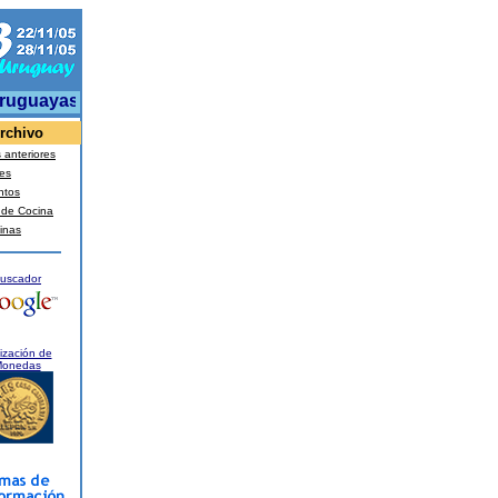
guayas superarán este año los 3 mil millones de dólares, mo
rchivo
anteriores
es
ntos
 de Cocina
inas
uscador
ización de
onedas