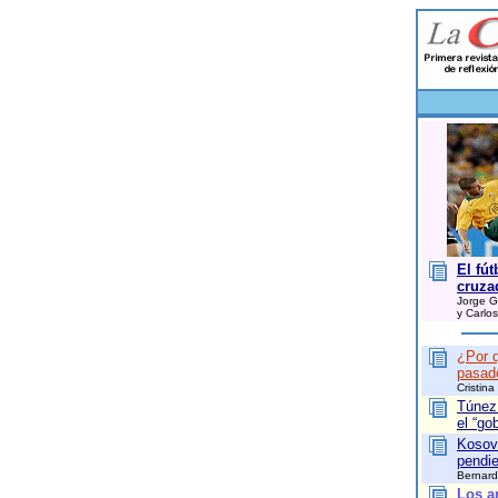
El fú
cruza
Jorge G
y Carlos
¿Por q
pasad
Cristina
Túnez
el “go
Kosov
pendie
Bernard
Los a