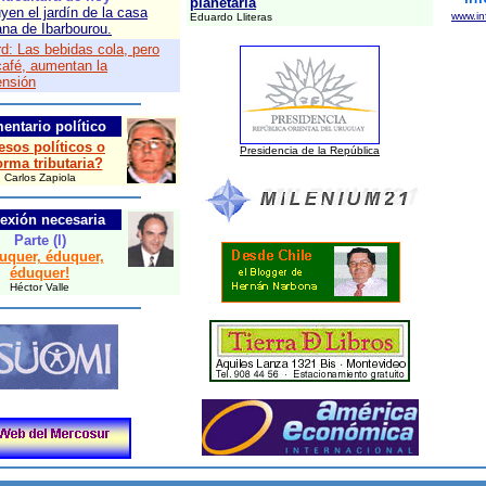
planetaria
yen el jardín de la casa
www.in
Eduardo Lliteras
na de Ibarbourou.
d: Las bebidas cola, pero
café, aumentan la
ensión
entario político
esos políticos o
Presidencia de la República
orma tributaria?
Carlos Zapiola
lexión necesaria
Parte (l)
uquer, éduquer,
éduquer!
Héctor Valle