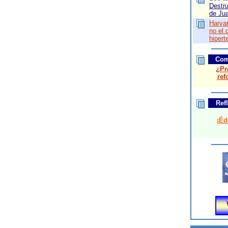
Destru
de Jua
Harvar
no el 
hipert
Com
¿Pr
ref
Ref
¡Éd