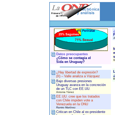
F
J
N
Datos preocupantes
s
¿Cómo se contagia el
G
Sida en Uruguay?
L
¿Hay libertad de expresión?
¿
(II) – Valle analiza a Vázquez
B
Bajo diversas presiones
Uruguay avanza en la concreción
de un TLC con EE.UU.
Antonia Yánez
EE.UU. cree que los tratados
con Chile impiden vote a
Venezuela en la ONU
Ramiro Martínez
Critican en Chile al ex-presidente