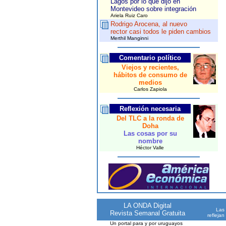
Lagos por lo que dijo en
Montevideo sobre integración
Ariela Ruiz Caro
Rodrigo Arocena, al nuevo
rector casi todos le piden cambios
Merthil Manginni
Comentario político
Viejos y recientes,
hábitos de consumo de
medios
Carlos Zapiola
Reflexión necesaria
Del TLC a la ronda de
Doha
Las cosas por su
nombre
Héctor Valle
LA ONDA Digital
Las 
Revista Semanal Gratuita
reflejan
Un portal para y por uruguayos