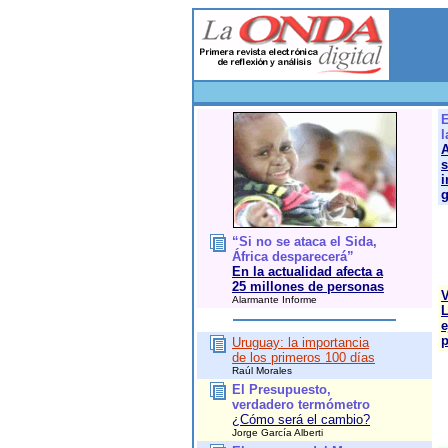
E
l
A
s
i
g
“Si no se ataca el Sida,
África desparecerá”
En la actualidad afecta a
25 millones de personas
V
Alarmante Informe
L
e
p
Uruguay: la importancia
de los primeros 100 días
Raúl Morales
El Presupuesto,
verdadero termómetro
¿Cómo será el cambio?
Jorge García Alberti