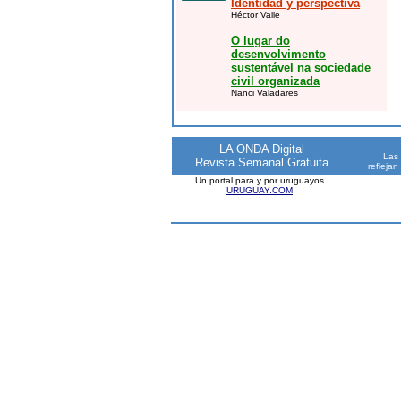
Identidad y perspectiva
Héctor Valle
O lugar do
desenvolvimento
sustentável na sociedade
civil organizada
Nanci Valadares
LA ONDA Digital
Las 
Revista Semanal Gratuita
reflejan
Un portal para y por uruguayos
URUGUAY.COM