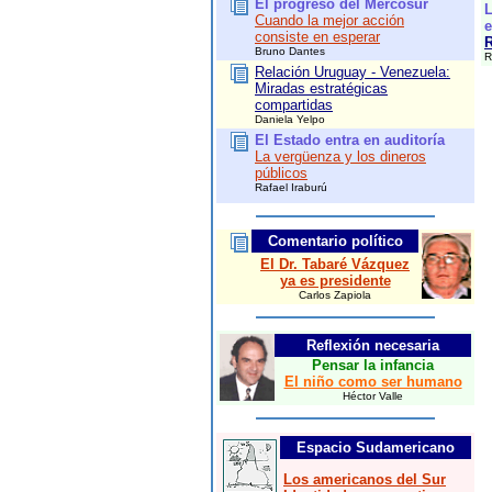
El progreso del Mercosur
L
Cuando la mejor acción
e
consiste en esperar
R
Bruno Dantes
R
Relación Uruguay - Venezuela:
Miradas estratégicas
compartidas
Daniela Yelpo
El Estado entra en auditoría
La vergüenza y los dineros
públicos
Rafael Iraburú
Comentario político
El Dr. Tabaré Vázquez
ya es presidente
Carlos Zapiola
Reflexión necesaria
Pensar la infancia
El niño como ser humano
Héctor Valle
Espacio Sudamericano
Los americanos del Sur