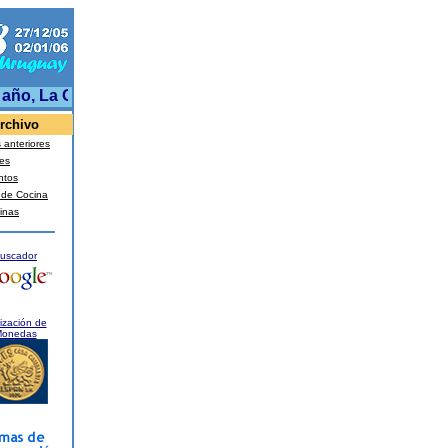
año, La ONDA digital le desea a todos sus lectores,colabor
rchivo
anteriores
es
ntos
 de Cocina
inas
uscador
ización de
onedas