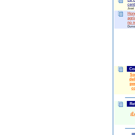
cent
José 
Hong
agrí
no r
Durv
Co
So
de
per
c
Re
¡É