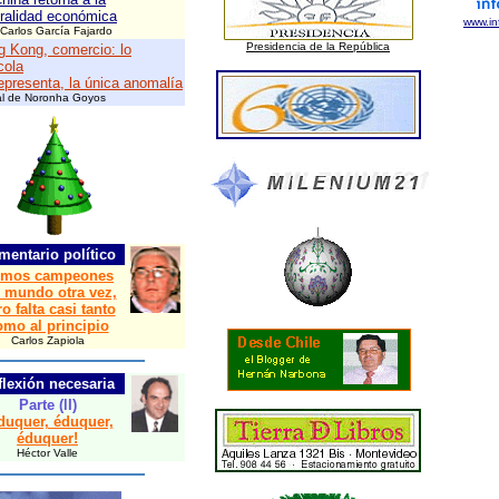
ralidad económica
www.in
Carlos García Fajardo
Presidencia de la República
 Kong, comercio: lo
cola
epresenta, la única anomalía
al de Noronha Goyos
mentario político
mos campeones
l mundo otra vez,
o falta casi tanto
omo al principio
Carlos Zapiola
flexión necesaria
Parte (lI)
duquer, éduquer,
éduquer!
Héctor Valle