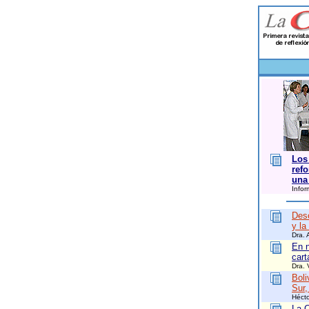
Los
ref
una
Infor
Desc
y la
Dra. 
En n
car
Dra. 
Boli
Sur,
Hécto
La C