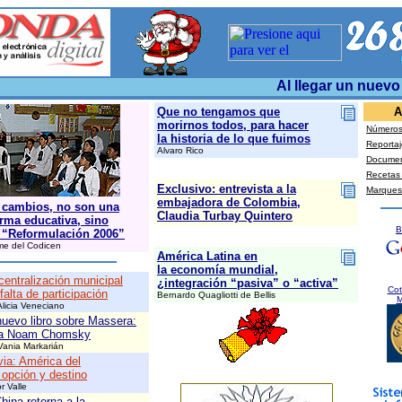
Al llegar un nuevo 
Que no tengamos que
A
morirnos todos, para hacer
Números 
la historia de lo que fuimos
Reportaj
Alvaro Rico
Docume
Recetas
Exclusivo: entrevista a la
Marques
embajadora de Colombia,
 cambios, no son una
Claudia Turbay Quintero
orma educativa, sino
B
 “Reformulación 2006”
me del Codicen
América Latina en
la economía mundial,
entralización municipal
¿integración “pasiva” o “activa”
Cot
 falta de participación
Bernardo Quagliotti de Bellis
M
Alicia Veneciano
uevo libro sobre Massera:
ta Noam Chomsky
Vania Markarián
via: América del
 opción y destino
r Valle
hina retorna a la