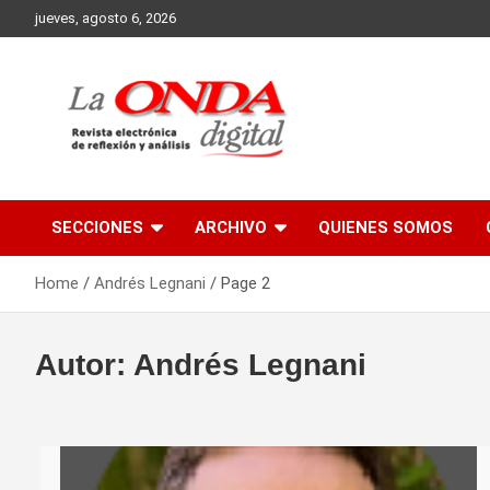
Skip
jueves, agosto 6, 2026
to
content
Revista electronica de reflexion y analisis
SECCIONES
ARCHIVO
QUIENES SOMOS
Home
Andrés Legnani
Page 2
Autor:
Andrés Legnani