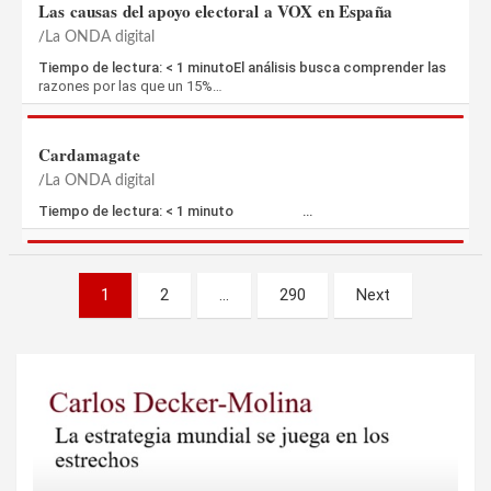
Las causas del apoyo electoral a VOX en España
La ONDA digital
Tiempo de lectura: < 1 minutoEl análisis busca comprender las
razones por las que un 15%…
Cardamagate
La ONDA digital
Tiempo de lectura: < 1 minuto …
Paginación
1
2
…
290
Next
de
entradas