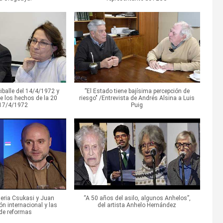
iballe del 14/4/1972 y
”El Estado tiene bajísima percepción de
de los hechos de la 20
riesgo" /Entrevista de Andrés Alsina a Luis
 17/4/1972
Puig
aleria Csukasi y Juan
“A 50 años del asilo, algunos Anhelos”,
ón internacional y las
del artista Anhelo Hernández
de reformas