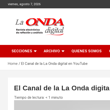
Skip
viernes, agosto 7, 2026
to
content
Revista electronica de reflexion y analisis
SECCIONES
ARCHIVO
QUIENES SOMOS
Home
El Canal de la La Onda digital en YouTube
El Canal de la La Onda digit
Tiempo de lectura:
< 1
minuto