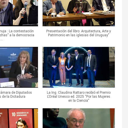
uja : La contestación
Presentación del libro: Arquitectura, Arte y
chas” a la democracia
Patrimonio en las iglesias del Uruguay"
...
Cámara de Diputados
La Ing. Claudina Rattaro recibió el Premio
s de la Dictadura
L’Oréal Unesco ed. 2025 “Por las Mujeres
en la Ciencia”