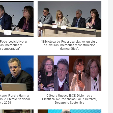
Poder Legislativo: un
"Biblioteca del Poder Legislativo: un siglo
uras, memorias y
de lecturas, memorias y construcción
n democrática"
democrática".
tano, Fiorella Haim al
Cátedra Unesco IBCE; Diplomacia
País' el Premio Nacional
Científica, Neurociencias Salud Cerebral,
ibro 2026
Desarrollo Sostenible