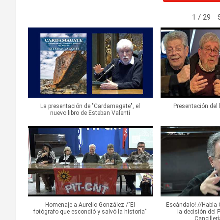
1
/
29
La presentación de "Cardamagate", el
Presentación del 
nuevo libro de Esteban Valenti
Homenaje a Aurelio González /"El
Escándalo! //Habla 
fotógrafo que escondió y salvó la historia"
la decisión del 
Canciller