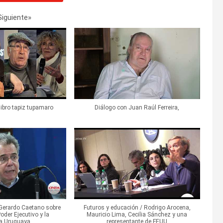
Siguiente
»
libro tapiz tupamaro
Diálogo con Juan Raúl Ferreira,
Gerardo Caetano sobre
Futuros y educación / Rodrigo Arocena,
Poder Ejecutivo y la
Mauricio Lima, Cecilia Sánchez y una
ía Uruguaya.
representante de FEUU