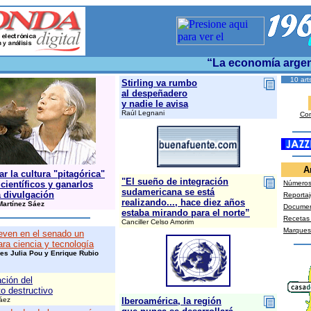
“La economía argenti
10 art
Stirling va rumbo
al despeñadero
y nadie le avisa
Raúl Legnani
Con
A
r la cultura "pitagórica"
"El sueño de integración
 científicos y ganarlos
Números 
sudamericana se está
a divulgación
Reportaj
realizando..., hace diez años
Martínez Sáez
Docume
estaba mirando para el norte”
Recetas
Canciller Celso Amorim
Marques
ven en el senado un
ara ciencia y tecnología
es Julia Pou y Enrique Rubio
ación del
to destructivo
áez
Iberoamérica, la región