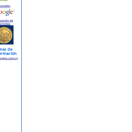
uscador
ización de
onedas
foplus.com.uy