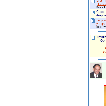
Una mi
¿Dónde
Rafael I
Gades:
después
Leopol
y legad
Héctor V
Infor
Opi
su