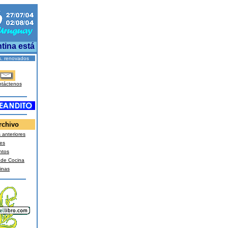
na está en una situación difícil y necesitamos ser comprens
s. renovados
táctenos
rchivo
anteriores
es
ntos
 de Cocina
inas