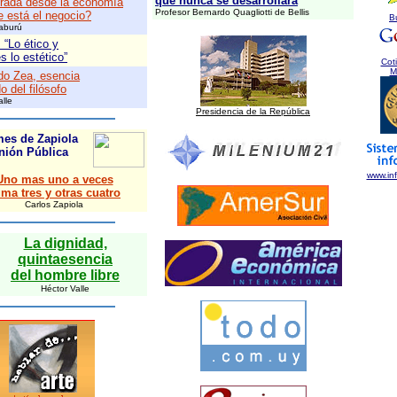
que nunca se desarrollará
rada desde la economía
Profesor Bernardo Quagliotti de Bellis
 está el negocio?
B
raburú
 “Lo ético y
 lo estético”
Cot
M
do Zea, esencia
o del filósofo
alle
Presidencia de la República
mes de Zapiola
nión Pública
www.in
Uno mas uno a veces
ma tres y otras cuatro
Carlos Zapiola
La dignidad,
quintaesencia
del hombre libre
Héctor Valle