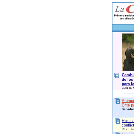
Cambia
de los
para l
Luis A. 
Promue
Ente p
Senador
Elimin
conflic
Chichí P