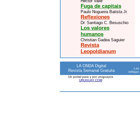
Héctor Valle
Fuga de capitais
Paulo Nogueira Batista Jr.
Reflexiones
Dr. Santiago C. Besuschio
Los valores
humanos
Christian Gadea Saguier
Revista
Leopoldianum
LA ONDA Digital
Las 
Revista Semanal Gratuita
reflejan
Un portal para y por uruguayos
URUGUAY.COM