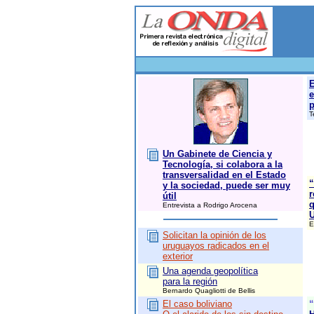
E
e
p
T
Un Gabinete de Ciencia y
Tecnología, si colabora a la
transversalidad en el Estado
“
y la sociedad, puede ser muy
r
útil
q
Entrevista a Rodrigo Arocena
E
Solicitan la opinión de los
uruguayos radicados en el
exterior
Una agenda geopolítica
para la región
Bernardo Quagliotti de Bellis
El caso boliviano
“