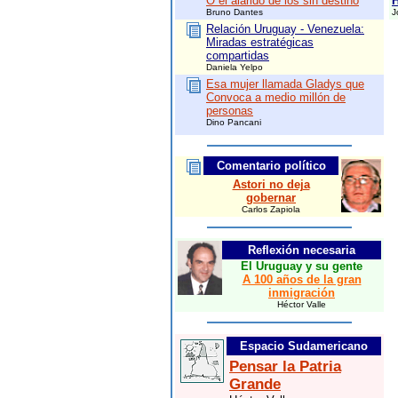
O el alarido de los sin destino
H
Bruno Dantes
J
Relación Uruguay - Venezuela:
Miradas estratégicas
compartidas
Daniela Yelpo
Esa mujer llamada Gladys que
Convoca a medio millón de
personas
Dino Pancani
Comentario político
Astori no deja
gobernar
Carlos Zapiola
Reflexión necesaria
El Uruguay y su gente
A 100 años de la gran
inmigración
Héctor Valle
Espacio Sudamericano
Pensar la Patria
Grande