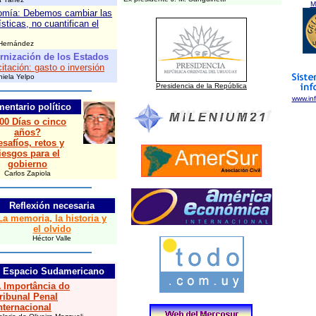
M
mía: Debemos cambiar las
sticas, no cuantifican el
Hernández
nización de los Estados
itación: gasto o inversión
niela Yelpo
Presidencia de la República
www.in
entario político
00 Días o cinco
años?
safíos, retos y
iesgos para el
gobierno
Carlos Zapiola
Reflexión necesaria
La memoria, la historia y
el olvido
Héctor Valle
Espacio Sudamericano
 Importância do
ribunal Penal
nternacional