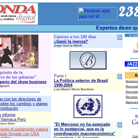
Expertos dicen que 
11 art
Camino a los 100 días
¿Ganó la inercia?
Jorge García Alberti
Con
pósito de la
A
Parte l
ra de las galaxias”
La Política exterior de Brasil
perio del show business
Números 
1990-2004
rigoyen
Reportaj
Luiz Alberto Moniz Bandeira
Docume
Recetas
go con los directores de
Marques
obre los cambios y planes
Institución
 informe
B
 Vaimaca Perú
ónica Sans
"El Mercosur no ha avanzado
en lo sustancial, que es la
mente el parlamento votaría
coordinación macroeconómica"
atado firmado con USA
Cot
Ex presidente J. M. Sanguinetti
a Yañez