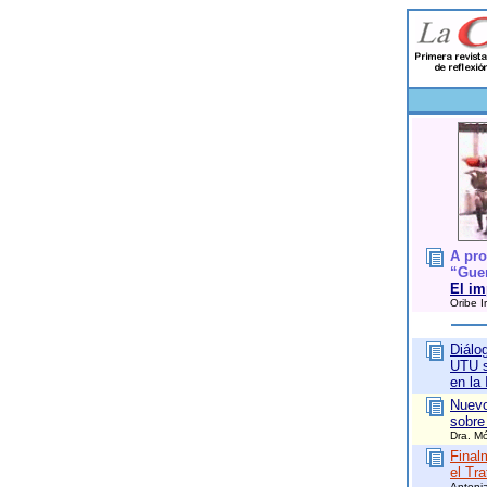
A pro
“Guer
El im
Oribe I
Diálo
UTU s
en la 
Nuevo
sobre
Dra. M
Final
el Tr
Antoni