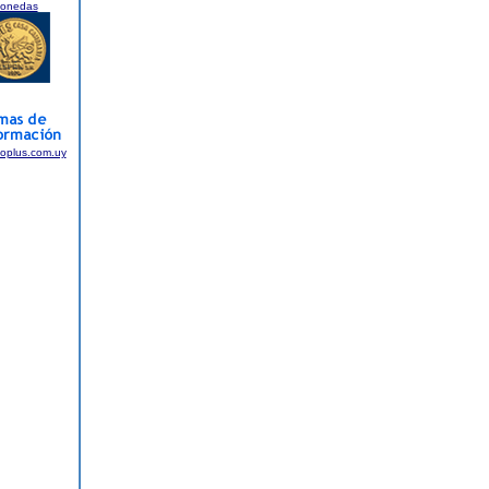
onedas
foplus.com.uy