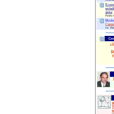
Econo
estadí
dolor
Pedro 
Moder
Capac
Lic. Da
Com
¿1
De
r
A
T
I