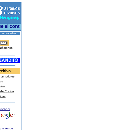
el control de la hipertensión arterial es el factor más imp
s. renovados
táctenos
rchivo
anteriores
es
ntos
 de Cocina
inas
uscador
ización de