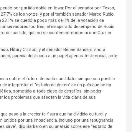
lpeado por partida doble en Iowa. Por el senador por Texas,
 27,7% de los votos, y por el también senador Marco Rubio,
n 23,1% se quedó a poco más de 1% de la votación de
onservadores los tres, el inesperado desempeño de Rubio
tro del partido, que no se sienten cómodos ni con Cruz ni
tado, Hillary Clinton, y el senador Bernie Sanders vino a
rrancó, parecía destinada a un papel apenas testimonial, ante
ones sobre el futuro de cada candidato, sin que sea posible
o de interpretar el “estado de ánimo” de un país que se ha
viética, sometido a toda clase de desafíos, sin poder
ar los problemas que afectan la vida diaria de sus
ue pese a la creciente fisura que ha dividido cultural y
tán unidos por una impaciencia, incluso por una repugnancia
 sirve”, dijo Barbaro en su análisis sobre ese “estado de