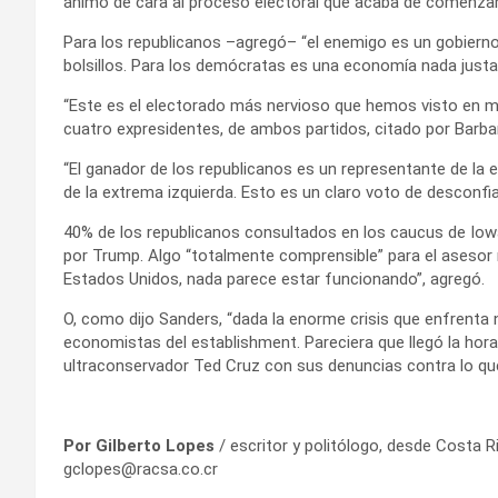
ánimo de cara al proceso electoral que acaba de comenzar
Para los republicanos –agregó– “el enemigo es un gobiern
bolsillos. Para los demócratas es una economía nada justa,
“Este es el electorado más nervioso que hemos visto en m
cuatro expresidentes, de ambos partidos, citado por Barba
“El ganador de los republicanos es un representante de la
de la extrema izquierda. Esto es un claro voto de desconf
40% de los republicanos consultados en los caucus de Iowa
por Trump. Algo “totalmente comprensible” para el asesor r
Estados Unidos, nada parece estar funcionando”, agregó.
O, como dijo Sanders, “dada la enorme crisis que enfrenta n
economistas del establishment. Pareciera que llegó la hor
ultraconservador Ted Cruz con sus denuncias contra lo que
Por Gilberto Lopes
/ escritor y politólogo, desde Costa R
gclopes@racsa.co.cr