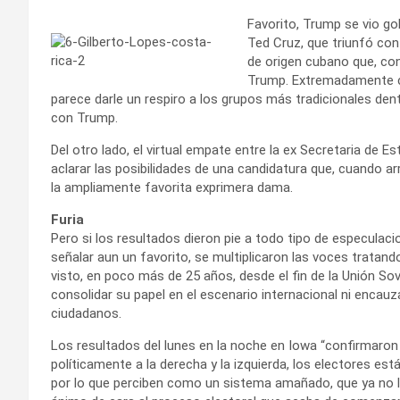
Favorito, Trump se vio go
Ted Cruz, que triunfó con
de origen cubano que, co
Trump. Extremadamente c
parece darle un respiro a los grupos más tradicionales den
con Trump.
Del otro lado, el virtual empate entre la ex Secretaria de Es
aclarar las posibilidades de una candidatura que, cuando a
la ampliamente favorita exprimera dama.
Furia
Pero si los resultados dieron pie a todo tipo de especulaci
señalar aun un favorito, se multiplicaron las voces tratand
visto, en poco más de 25 años, desde el fin de la Unión So
consolidar su papel en el escenario internacional ni encauz
ciudadanos.
Los resultados del lunes en la noche en Iowa “confirmaron q
políticamente a la derecha y la izquierda, los electores es
por lo que perciben como un sistema amañado, que ya no les