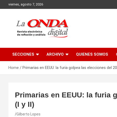
Skip
viernes, agosto 7, 2026
to
content
Revista electronica de reflexion y analisis
SECCIONES
ARCHIVO
QUIENES SOMOS
Home
Primarias en EEUU: la furia golpea las elecciones del 201
Primarias en EEUU: la furia 
(I y II)
Gilberto Lopes