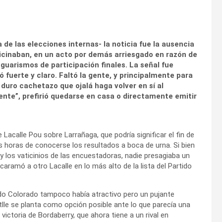
 de las elecciones internas- la noticia fue la ausencia
icinaban, en un acto por demás arriesgado en razón de
 guarismos de participación finales. La señal fue
ó fuerte y claro. Faltó la gente, y principalmente para
n duro cachetazo que ojalá haga volver en sí al
rente”, prefirió quedarse en casa o directamente emitir
de Lacalle Pou sobre Larrañaga, que podría significar el fin de
s horas de conocerse los resultados a boca de urna. Si bien
 y los vaticinios de las encuestadoras, nadie presagiaba un
aramó a otro Lacalle en lo más alto de la lista del Partido
ido Colorado tampoco había atractivo pero un pujante
lle se planta como opción posible ante lo que parecía una
victoria de Bordaberry, que ahora tiene a un rival en