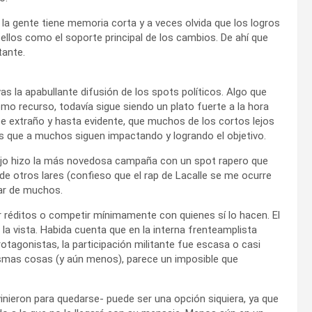
 la gente tiene memoria corta y a veces olvida que los logros
 ellos como el soporte principal de los cambios. De ahí que
tante.
s la apabullante difusión de los spots políticos. Algo que
o recurso, todavía sigue siendo un plato fuerte a la hora
e extraño y hasta evidente, que muchos de los cortos lejos
s que a muchos siguen impactando y logrando el objetivo.
ijo hizo la más novedosa campaña con un spot rapero que
de otros lares (confieso que el rap de Lacalle se me ocurre
sar de muchos.
er réditos o competir mínimamente con quienes sí lo hacen. El
la vista. Habida cuenta que en la interna frenteamplista
otagonistas, la participación militante fue escasa o casi
mismas cosas (y aún menos), parece un imposible que
nieron para quedarse- puede ser una opción siquiera, ya que