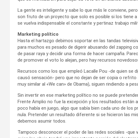
La gente es inteligente y sabe lo que más le conviene, pero
son fruto de un proyecto que solo es posible si los tiene a
se vuelva indispensable el constante y pertinaz trabajo mili
Marketing político
Hasta el hartazgo debimos soportar en las tandas televisiva
para muchos es pesado de digerir abusando del zapping com
de pasar raya y decidir una forma de hacer campaña. Parec
de promover el voto lo alejan, pero hay recursos novedoso
Recursos como los que empleó Lacalle Pou -de quien se d
causó sensación- pero que no dejan de ser copia o refrito 
muy similar al «We can» de Obama), siguen rindiendo a pe
Sin invertir en ese marketing político no se puede pretend
Frente Amplio no fue la excepción y los resultados están a 
poco había en juego, algo que sabía bien cada uno de los pr
nula. Pretender un resultado diferente si se hicieron las 
debemos asumir todos.
Tampoco desconocer el poder de las redes sociales -que vi