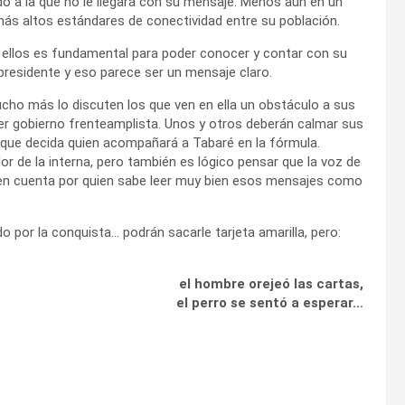
do a la que no le llegará con su mensaje. Menos aún en un
 más altos estándares de conectividad entre su población.
a ellos es fundamental para poder conocer y contar con su
presidente y eso parece ser un mensaje claro.
ucho más lo discuten los que ven en ella un obstáculo a sus
rcer gobierno frenteamplista. Unos y otros deberán calmar sus
el que decida quien acompañará a Tabaré en la fórmula.
r de la interna, pero también es lógico pensar que la voz de
a en cuenta por quien sabe leer muy bien esos mensajes como
 por la conquista… podrán sacarle tarjeta amarilla, pero:
el hombre orejeó las cartas,
el perro se sentó a esperar…