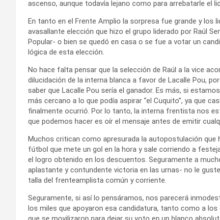
ascenso, aunque todavía lejano como para arrebatarle el li
En tanto en el Frente Amplio la sorpresa fue grande y los
avasallante elección que hizo el grupo liderado por Raúl Sen
Popular- o bien se quedó en casa o se fue a votar un candi
lógica de esta elección.
No hace falta pensar que la selección de Raúl a la vice a
dilucidación de la interna blanca a favor de Lacalle Pou, por
saber que Lacalle Pou sería el ganador. Es más, si estamos
más cercano a lo que podía aspirar “el Cuquito”, ya que ca
finalmente ocurrió. Por lo tanto, la interna frentista nos
que podemos hacer es oír el mensaje antes de emitir cualqu
Muchos critican como apresurada la autopostulación que hi
fútbol que mete un gol en la hora y sale corriendo a fest
el logro obtenido en los descuentos. Seguramente a much
aplastante y contundente victoria en las urnas- no le guste 
talla del frenteamplista común y corriente.
Seguramente, si así lo pensáramos, nos parecerá inmodest
los miles que apoyaron esa candidatura, tanto como a los 
que se movilizaron para dejar su voto en un blanco absolut