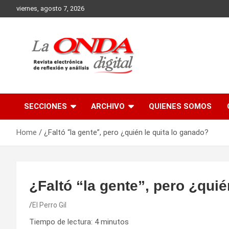
Skip
viernes, agosto 7, 2026
to
content
Revista electronica de reflexion y analisis
SECCIONES
ARCHIVO
QUIENES SOMOS
Home
¿Faltó “la gente”, pero ¿quién le quita lo ganado?
¿Faltó “la gente”, pero ¿quié
El Perro Gil
Tiempo de lectura:
4
minutos