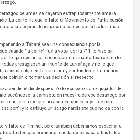
derazgo.
 liderazgos de antes se cayeron estrepitosamente ante la
dic. La gente -la que le faltó al Movimiento de Participación
dato a la vicepresidencia, como parece ser la lectura más
compañando a Tabaré sea una consecuencia por la
que cuando “la gente” fue a votar por la 711, lo hizo sin
 por lo que decían las encuestas, un empate técnico era lo
si todas presagiaban un triunfo de Larrañaga y no lo que
 está diciendo algo en forma clara y contundente. Lo menos
ier opinión o tomar una decisión al respecto.
zo Sendic el día después. Yo lo equiparo con el jugador de
ejarlo sacándose la camiseta en muestra de ese desahogo por
os -más aún a los que no asumen que lo suyo fue una
ese perfil y le atribuya un sesgo narcisista que no da con la
o y falto de “timing”, pero también deberíamos escuchar a
otros tantos que prefirieron quedarse en casa o hasta los
o.