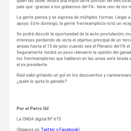
quien las obvie tendrá una importante porción del electora
país que -gracias a los gobiernos del FA- tiene uno de los
La gente piensa y se expresa de múltiples formas. Llegar 
apoyo. Este domingo, la gente frenteamplista votó un vice
Se podrá discutir la oportunidad de la auto-postulación; m
intereses perdiendo de vista el objetivo principal de un te
ansias hasta el 15 de junio cuando sea el Plenario del FA 
Seguramente tendrá un peso relevante la opinión del ganado
los frenteamplistas que hablaron en las urnas será tenid
el ex presidente.
Raúl salió gritando un gol en los descuentos y camiseteando
¿quién le quita lo ganado?
Por el Perro Gil
La ONDA digital Nº 675
(Síganos en
Twitter
y
Facebook
)