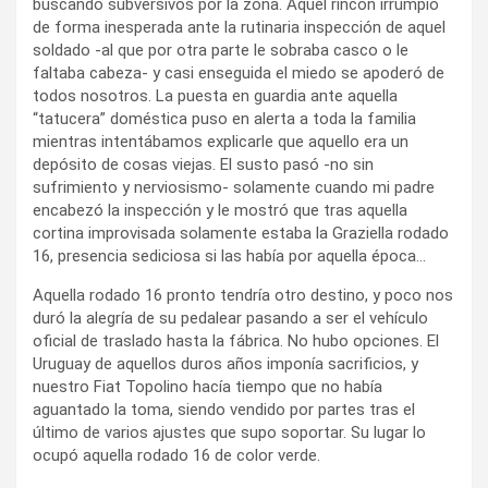
buscando subversivos por la zona. Aquel rincón irrumpió
de forma inesperada ante la rutinaria inspección de aquel
soldado -al que por otra parte le sobraba casco o le
faltaba cabeza- y casi enseguida el miedo se apoderó de
todos nosotros. La puesta en guardia ante aquella
“tatucera” doméstica puso en alerta a toda la familia
mientras intentábamos explicarle que aquello era un
depósito de cosas viejas. El susto pasó -no sin
sufrimiento y nerviosismo- solamente cuando mi padre
encabezó la inspección y le mostró que tras aquella
cortina improvisada solamente estaba la Graziella rodado
16, presencia sediciosa si las había por aquella época…
Aquella rodado 16 pronto tendría otro destino, y poco nos
duró la alegría de su pedalear pasando a ser el vehículo
oficial de traslado hasta la fábrica. No hubo opciones. El
Uruguay de aquellos duros años imponía sacrificios, y
nuestro Fiat Topolino hacía tiempo que no había
aguantado la toma, siendo vendido por partes tras el
último de varios ajustes que supo soportar. Su lugar lo
ocupó aquella rodado 16 de color verde.