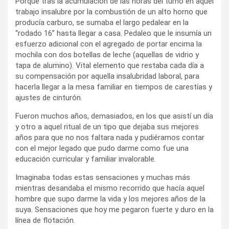
Porque tras la acumulación de las horas del turno en aquel
trabajo insalubre por la combustión de un alto horno que
producía carburo, se sumaba el largo pedalear en la
“rodado 16” hasta llegar a casa. Pedaleo que le insumía un
esfuerzo adicional con el agregado de portar encima la
mochila con dos botellas de leche (aquellas de vidrio y
tapa de alumino). Vital elemento que restaba cada día a
su compensación por aquella insalubridad laboral, para
hacerla llegar a la mesa familiar en tiempos de carestías y
ajustes de cinturón.
Fueron muchos años, demasiados, en los que asistí un día
y otro a aquel ritual de un tipo que dejaba sus mejores
años para que no nos faltara nada y pudiéramos contar
con el mejor legado que pudo darme como fue una
educación curricular y familiar invalorable.
Imaginaba todas estas sensaciones y muchas más
mientras desandaba el mismo recorrido que hacía aquel
hombre que supo darme la vida y los mejores años de la
suya. Sensaciones que hoy me pegaron fuerte y duro en la
línea de flotación.