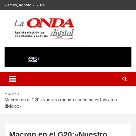
Skip
viernes, agosto 7, 2026
to
content
Revista electronica de reflexion y analisis
Home
Macron en el G20:»Nuestro mundo nunca ha estado tan
dividido»
Macron en el G20:»Nuestro