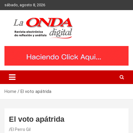
Skip
sábado, agosto 8, 2026
to
content
Revista electronica de reflexion y analisis
Home
El voto apátrida
El voto apátrida
El Perro Gil