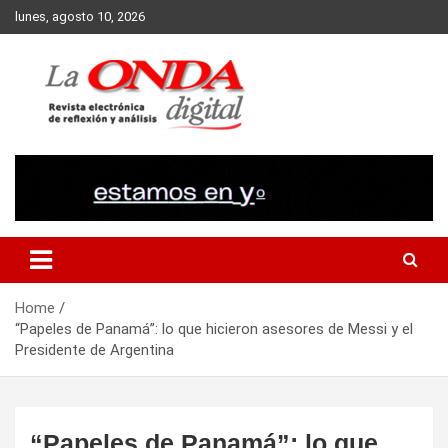
Skip
lunes, agosto 10, 2026
to
content
Revista electronica de reflexion y analisis
Home
“Papeles de Panamá”: lo que hicieron asesores de Messi y el
Presidente de Argentina
“Papeles de Panamá”: lo que