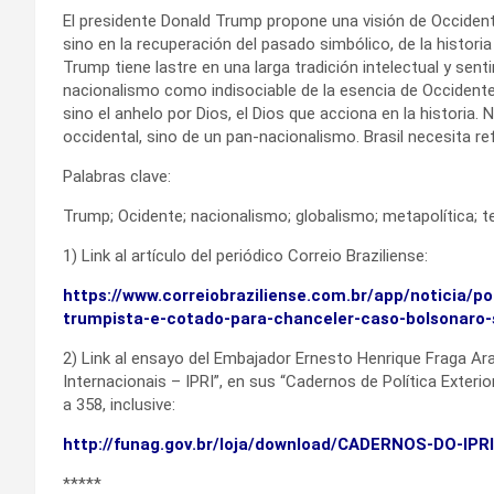
El presidente Donald Trump propone una visión de Occidente
sino en la recuperación del pasado simbólico, de la historia
Trump tiene lastre en una larga tradición intelectual y sen
nacionalismo como indisociable de la esencia de Occidente.
sino el anhelo por Dios, el Dios que acciona en la histori
occidental, sino de un pan-nacionalismo. Brasil necesita ref
Palabras clave:
Trump; Ocidente; nacionalismo; globalismo; metapolítica; te
1) Link al artículo del periódico Correio Braziliense:
https://www.correiobraziliense.com.br/app/noticia/p
trumpista-e-cotado-para-chanceler-caso-bolsonaro-s
2) Link al ensayo del Embajador Ernesto Henrique Fraga Ara
Internacionais – IPRI”, en sus “Cadernos de Política Exteri
a 358, inclusive:
http://funag.gov.br/loja/download/CADERNOS-DO-IPRI
*****