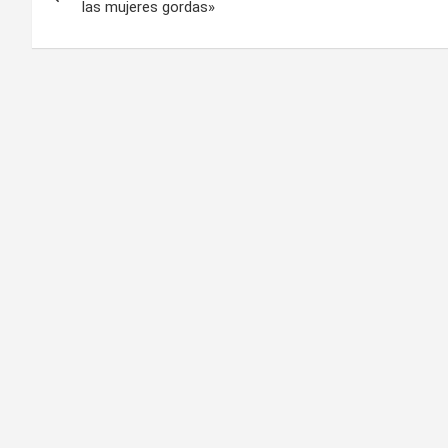
de
las mujeres gordas»
entradas