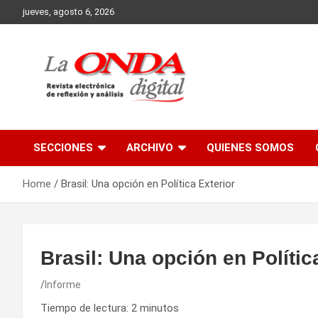
Skip
jueves, agosto 6, 2026
to
content
Revista electronica de reflexion y analisis
SECCIONES
ARCHIVO
QUIENES SOMOS
Home
Brasil: Una opción en Política Exterior
Brasil: Una opción en Polític
Informe
Tiempo de lectura:
2
minutos