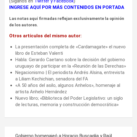
(Síganos en
Twitter
y
Facebook
)
INGRESE AQUÍ POR MÁS CONTENIDOS EN PORTADA
Las notas aquí firmadas reflejan exclusivamente la opinión
de los autores.
Otros artículos del mismo autor:
La presentación completa de «Cardamagate» el nuevo
libro de Esteban Valenti
Habla: Gerardo Caetano sobre la decisión del gobierno
uruguayo de participar en la «Reunión de las Derechas»
Negacionismo | El periodista Andrés Alsina, entrevista
a Liliam Kechichian, senadora del FA
«A 50 años del asilo, algunos Anhelos», homenaje al
artista Anhelo Hernández
Nuevo libro; «Biblioteca del Poder Legislativo: un siglo
de lecturas, memoria y construcción democrática»
Navegación
Gobierno homenajeó a Horacio Buscaglia y Raúl