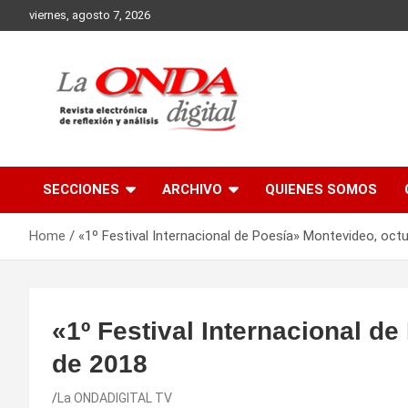
Skip
viernes, agosto 7, 2026
to
content
Revista electronica de reflexion y analisis
SECCIONES
ARCHIVO
QUIENES SOMOS
Home
«1º Festival Internacional de Poesía» Montevideo, oct
«1º Festival Internacional d
de 2018
La ONDADIGITAL TV