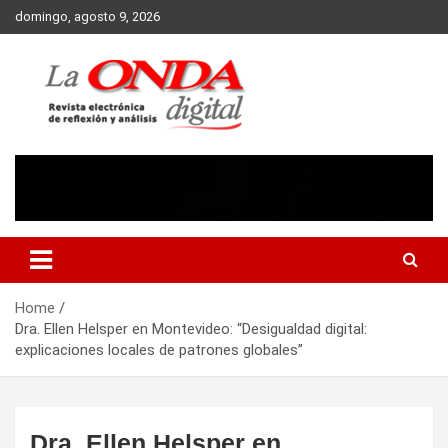
Skip
domingo, agosto 9, 2026
to
content
Revista electronica de reflexion y analisis
Home
Dra. Ellen Helsper en Montevideo: “Desigualdad digital:
explicaciones locales de patrones globales”
Dra. Ellen Helsper en