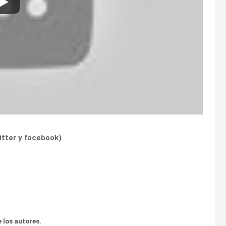
itter
y
facebook
)
 los autores.