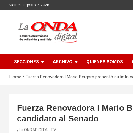
Skip
viernes, agosto 7, 2026
to
content
Revista electronica de reflexion y analisis
SECCIONES
ARCHIVO
QUIENES SOMOS
Home
Fuerza Renovadora l Mario Bergara presentó su lista 
Fuerza Renovadora l Mario B
candidato al Senado
La ONDADIGITAL TV