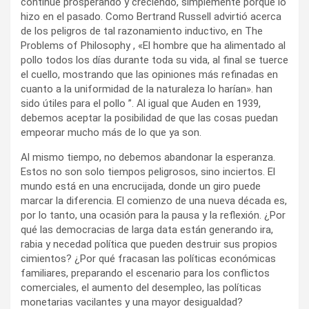
continúe prosperando y creciendo, simplemente porque lo
hizo en el pasado. Como Bertrand Russell advirtió acerca
de los peligros de tal razonamiento inductivo, en The
Problems of Philosophy , «El hombre que ha alimentado al
pollo todos los días durante toda su vida, al final se tuerce
el cuello, mostrando que las opiniones más refinadas en
cuanto a la uniformidad de la naturaleza lo harían». han
sido útiles para el pollo ”. Al igual que Auden en 1939,
debemos aceptar la posibilidad de que las cosas puedan
empeorar mucho más de lo que ya son.
Al mismo tiempo, no debemos abandonar la esperanza.
Estos no son solo tiempos peligrosos, sino inciertos. El
mundo está en una encrucijada, donde un giro puede
marcar la diferencia. El comienzo de una nueva década es,
por lo tanto, una ocasión para la pausa y la reflexión. ¿Por
qué las democracias de larga data están generando ira,
rabia y necedad política que pueden destruir sus propios
cimientos? ¿Por qué fracasan las políticas económicas
familiares, preparando el escenario para los conflictos
comerciales, el aumento del desempleo, las políticas
monetarias vacilantes y una mayor desigualdad?