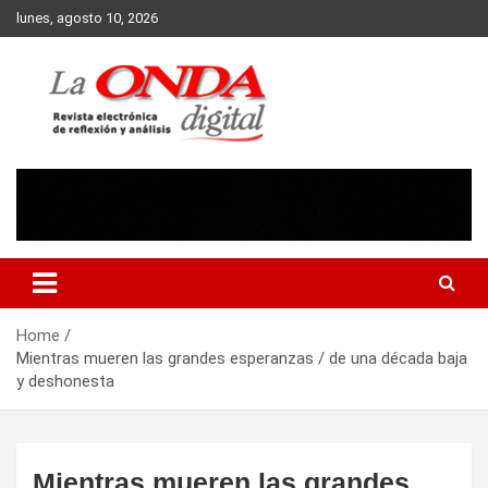
Skip
lunes, agosto 10, 2026
to
content
Revista electronica de reflexion y analisis
Home
Mientras mueren las grandes esperanzas / de una década baja
y deshonesta
Mientras mueren las grandes