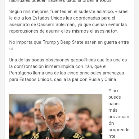
habituales pueden haberles dado la orden a todos.
Según mis mejores fuentes en el sudeste asiático, «Israel
le dio a los Estados Unidos las coordenadas para el
asesinato de Qassem Soleimani, ya que querían evitar las
repercusiones de asumir ellos mismos el asesinato».
No importa que Trump y Deep State estén en guerra entre
sí.
Una de las pocas obsesiones geopolíticas que los une es
la confrontación ininterrumpida con Irán, que el
Pentágono llama una de las cinco principales amenazas
para Estados Unidos, casi a la par con Rusia y China.
Y no
puede
haber
más
provocaci
ón
sorprende
nte