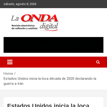
Skip
sábado, agosto 8, 2026
to
content
Revista electronica de reflexion y analisis
Home
Estados Unidos inicia la loca década de 2020 declarando la
guerra a Irán
Estados Unidos inicia la loca