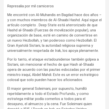
Represalia por mil carniceros
Me encontré con Al-Muhandis en Bagdad hace dos años –
y con muchos miembros de Al-Shaabi Hashd. Aquí sigue el
artículo completo . Deep State está aterrorizado de que
Hashd al-Shaabi (Fuerzas de movilización popular), una
organización de base, esté en camino de convertirse en
un nuevo Hezbollah, y tan poderoso como Hezbollah. El
Gran Ayatolá Sistani, la autoridad religiosa suprema y
universalmente respetada de Irak, los apoya plenamente.
Por lo tanto, el ataque estadounidense también golpea a
Sistani, sin mencionar el hecho de que Hash al-Shaabi
opera de acuerdo con las pautas esbozadas por el primer
ministro iraquí, Abdel Mahdi. Este es un error estratégico
colosal que solo pueden hacer los aficionados.
El mayor general Soleimani, por supuesto, humilló
repetidamente a todo el Estado Profundo, y como
estratega militar podía comerlos a todos para el
desayuno, el almuerzo y la cena. Fue Soleimani quien
derrotó a ISIS / Daesh en Irak, no Estados Unidos