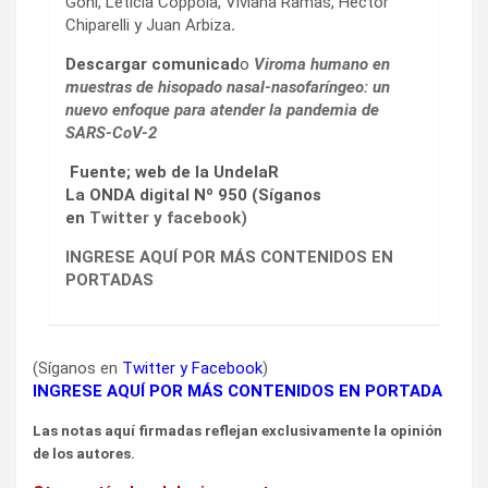
Goñi, Leticia Coppola, Viviana Ramas, Héctor
Chiparelli y Juan Arbiza
.
Descargar comunicad
o
Viroma humano en
muestras de hisopado nasal-nasofaríngeo: un
nuevo enfoque para atender la pandemia de
SARS-CoV-2
Fuente; web de la UndelaR
La ONDA digital Nº 950 (Síganos
en
Twitter
y
facebook
)
INGRESE AQUÍ POR MÁS CONTENIDOS EN
PORTADAS
(Síganos en
Twitter
y
Facebook
)
INGRESE AQUÍ POR MÁS CONTENIDOS EN PORTADA
Las notas aquí firmadas reflejan exclusivamente la opinión
de los autores.